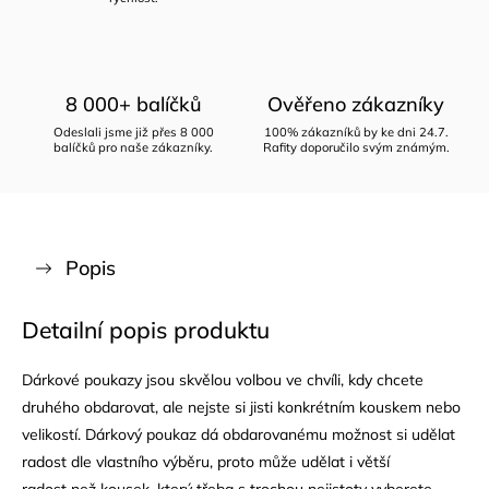
8 000+ balíčků
Ověřeno zákazníky
Odeslali jsme již přes 8 000
100% zákazníků by ke dni 24.7.
balíčků pro naše zákazníky.
Rafity doporučilo svým známým.
Popis
Detailní popis produktu
Dárkové poukazy jsou skvělou volbou ve chvíli, kdy chcete
druhého obdarovat, ale nejste si jisti konkrétním kouskem nebo
velikostí. Dárkový poukaz dá obdarovanému možnost si udělat
radost dle vlastního výběru, proto může udělat i větší