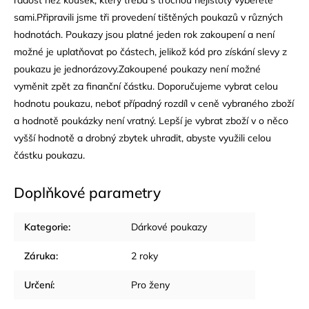
radost než kousek, který třeba s trochou nejistoty vyberete
sami.Připravili jsme tři provedení tištěných poukazů v různých
hodnotách. Poukazy jsou platné jeden rok zakoupení a není
možné je uplatňovat po částech, jelikož kód pro získání slevy z
poukazu je jednorázovy.Zakoupené poukazy není možné
vyměnit zpět za finanční částku. Doporučujeme vybrat celou
hodnotu poukazu, neboť případný rozdíl v ceně vybraného zboží
a hodnotě poukázky není vratný. Lepší je vybrat zboží v o něco
vyšší hodnotě a drobný zbytek uhradit, abyste využili celou
částku poukazu.
Doplňkové parametry
Kategorie
:
Dárkové poukazy
Záruka
:
2 roky
Určení
:
Pro ženy