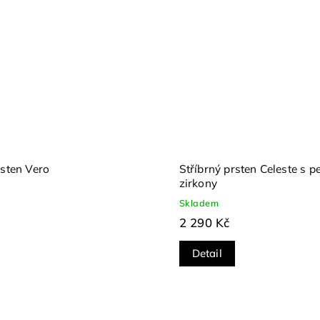
rsten Vero
Stříbrný prsten Celeste s pe
zirkony
Skladem
2 290 Kč
Detail