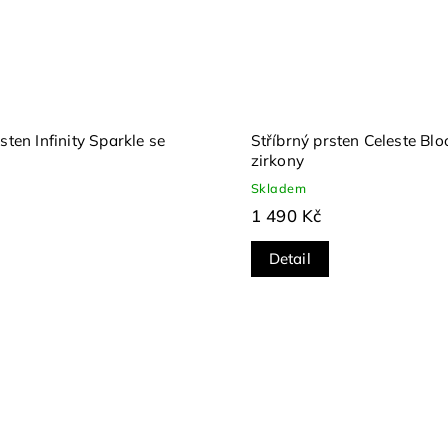
sten Infinity Sparkle se
Stříbrný prsten Celeste Bl
zirkony
Skladem
1 490 Kč
Detail