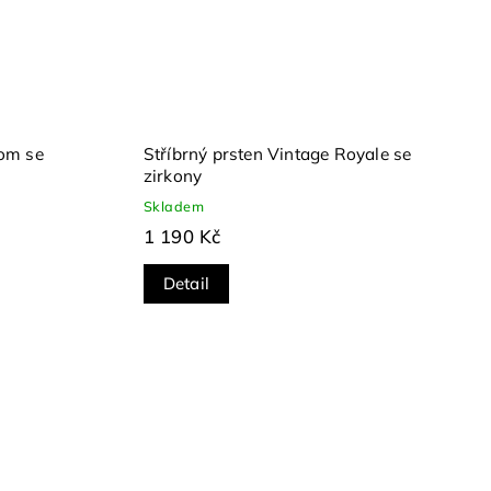
oom se
Stříbrný prsten Vintage Royale se
zirkony
Skladem
1 190 Kč
Detail