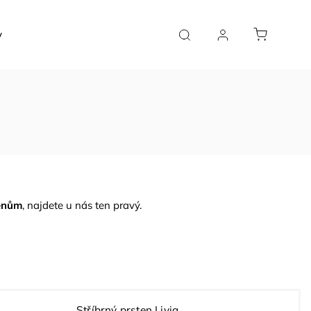
y
Řetízky
Doplňky a poukazy
Vše
Soutěž
enům
, najdete u nás ten pravý.
Stříbrný prsten Livia