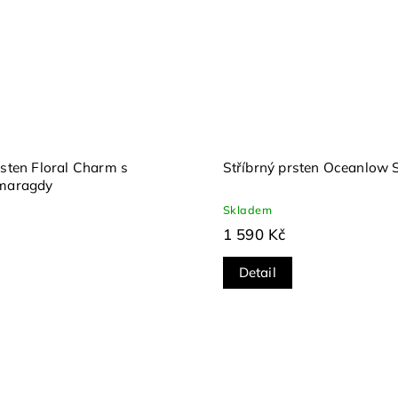
rsten Floral Charm s
Stříbrný prsten Oceanlow 
smaragdy
Skladem
1 590 Kč
Detail