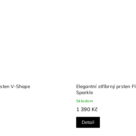
rsten V-Shape
Elegantní stříbrný prsten Fl
Sparkle
Skladem
1 390 Kč
Detail