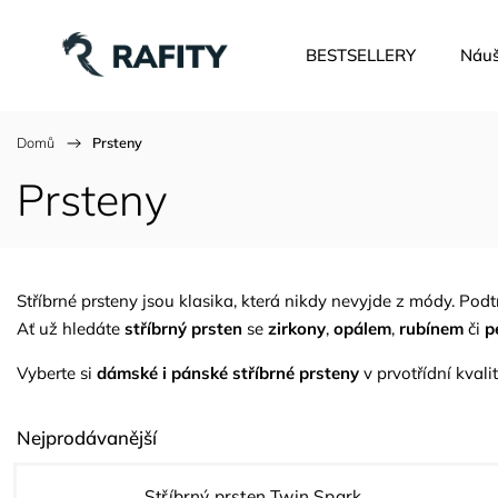
BESTSELLERY
Náuš
Domů
/
Prsteny
Prsteny
Stříbrné prsteny jsou klasika, která nikdy nevyjde z módy. Podtr
Ať už hledáte
stříbrný prsten
se
zirkony
,
opálem
,
rubínem
či
p
Vyberte si
dámské i pánské stříbrné prsteny
v prvotřídní kvali
Nejprodávanější
Stříbrný prsten Twin Spark