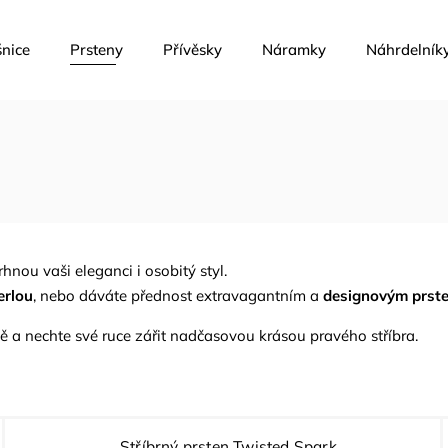
nice
Prsteny
Přívěsky
Náramky
Náhrdelník
hnou vaši eleganci i osobitý styl.
erlou
, nebo dáváte přednost extravagantním a
designovým prst
tě a nechte své ruce zářit nadčasovou krásou pravého stříbra.
Stříbrný prsten Twisted Spark