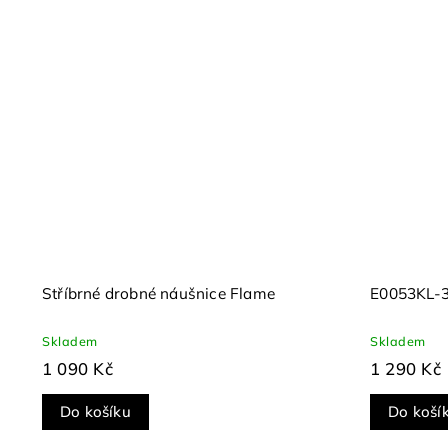
Stříbrné drobné náušnice Flame
E0053KL-
Skladem
Skladem
1 090 Kč
1 290 Kč
Do košíku
Do koší