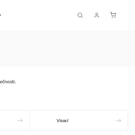
y
Řetízky
Doplňky a poukazy
Vše
Soutěž
ečnosti.
Visací