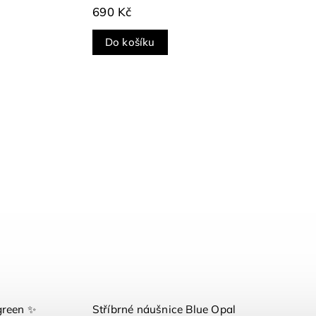
690 Kč
Do košíku
green ✨
Stříbrné náušnice Blue Opal