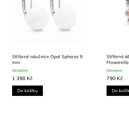
Stříbrné náušnice Opal Spheres 9
Stříbrné d
mm
Flowerell
zirkonem
Skladem
Skladem
1 390 Kč
790 Kč
Do košíku
Do koší