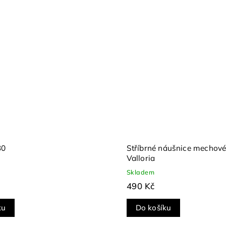
30
Stříbrné náušnice mechov
Valloria
Skladem
490 Kč
ku
Do košíku