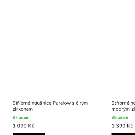
Stříbrné náušnice Purelow s čirým
Stříbrné n
zirkonem
modrým z
Skladem
Skladem
1 090 Kč
1 390 Kč