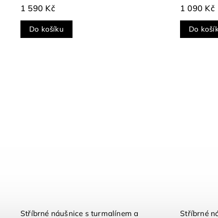
1 590 Kč
1 090 Kč
Do košíku
Do koší
Stříbrné náušnice s turmalínem a
Stříbrné náušni