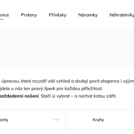
nice
Prsteny
Přívěsky
Náramky
Náhrdelník
úpravou, které rozzáří váš vzhled a dodají pocit elegance i výjim
ajdete u nás ten pravý šperk pro každou příležitost.
každodenní nošení
. Stačí si vybrat – a nechat krásu zářit.
zety
Kruhy