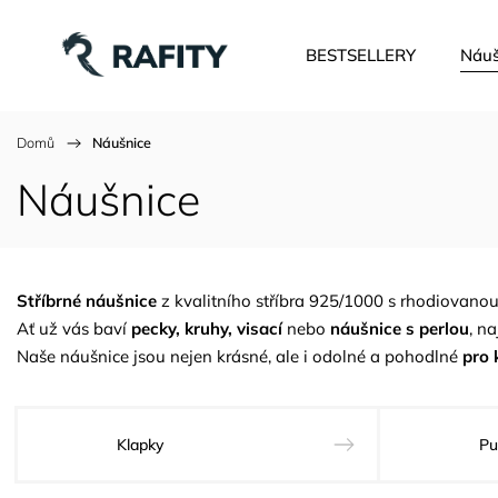
BESTSELLERY
Náuš
Domů
/
Náušnice
Náušnice
Stříbrné náušnice
z kvalitního stříbra 925/1000 s rhodiovanou 
Ať už vás baví
pecky,
kruhy
, visací
nebo
náušnice s perlou
, n
Naše náušnice jsou nejen krásné, ale i odolné a pohodlné
pro 
Klapky
Pu