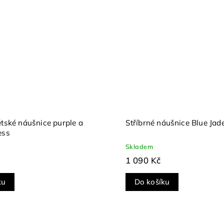
ětské náušnice purple a
Stříbrné náušnice Blue Jad
ess
Skladem
1 090 Kč
ku
Do košíku