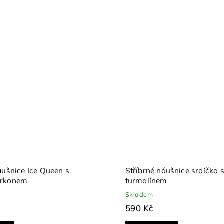
áušnice Ice Queen s
Stříbrné náušnice srdíčka 
irkonem
turmalínem
Skladem
590 Kč