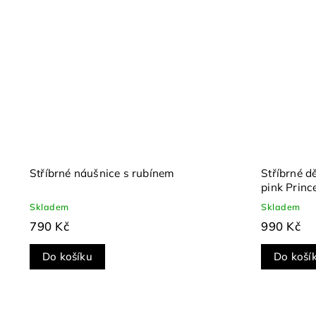
Stříbrné náušnice s rubínem
Stříbrné d
pink Princ
Skladem
Skladem
790 Kč
990 Kč
Do košíku
Do koší