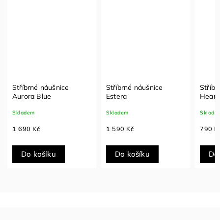
Stříbrné náušnice
Stříbrné náušnice
Stříb
Aurora Blue
Estera
Heart
Skladem
Skladem
Sklade
1 690 Kč
1 590 Kč
790 K
Do košíku
Do košíku
Do