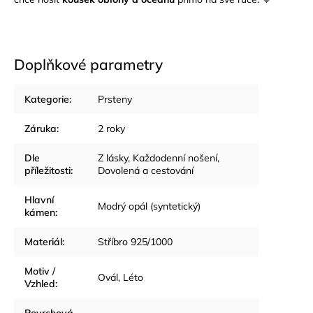
Doplňkové parametry
Kategorie
:
Prsteny
Záruka
:
2 roky
Dle
Z lásky
,
Každodenní nošení
,
příležitosti
:
Dovolená a cestování
Hlavní
Modrý opál (syntetický)
kámen
:
Materiál
:
Stříbro 925/1000
Motiv /
Ovál
,
Léto
Vzhled
:
Povrchová