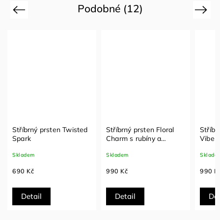
Podobné (12)
Previous
Next
Stříbrný prsten Twisted
Stříbrný prsten Floral
Stříbr
Spark
Charm s rubíny a
Vibe s
smaragdy
Skladem
Skladem
Sklade
690 Kč
990 Kč
990 K
Detail
Detail
Det