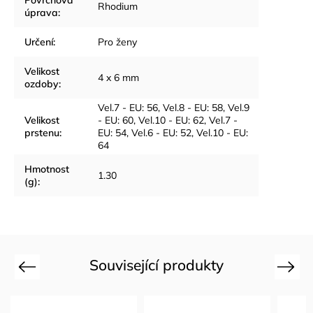
Rhodium
úprava
:
Určení
:
Pro ženy
Velikost
4 x 6 mm
ozdoby
:
Vel.7 - EU: 56
,
Vel.8 - EU: 58
,
Vel.9
Velikost
- EU: 60
,
Vel.10 - EU: 62
,
Vel.7 -
prstenu
:
EU: 54
,
Vel.6 - EU: 52
,
Vel.10 - EU:
64
Hmotnost
1.30
(g)
:
Související produkty
Previous
Next