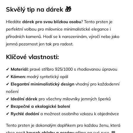
Skvělý tip na dárek 🎁
Hledáte
dárek pro svou blízkou osobu
? Tento prsten je
perfektní volbou pro milovnice minimalistické elegance i
přírodních kamenů. Hodí se k narozeninám, výročí nebo jako
jemná pozornost jen tak pro radost.
Klíčové vlastnosti:
✔
Materiál:
pravé
stříbro 925/1000
s rhodiovanou úpravou
✔
Kámen:
modrý syntetický opál
✔
Elegantní minimalistický design
vhodný pro každodenní
nošení
✔
Ideální dárek
pro všechny milovníky jemných šperků
✔
Bezpečné a ekologické balení
✔
Rychlé dodání
a možnost osobního vzkazu k objednávce
Tento prsten je dokonalým doplňkem pro každou ženu, která
chce nosit
kousek oblohy a oceánu
přímo na své ruce. 💙