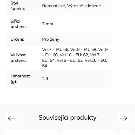
Styl
Romantické
,
Výrazně zdobené
šperku
:
Šířka
7 mm
prstenu
:
Určení
:
Pro ženy
Vel.7 - EU: 56
,
Vel.8 - EU: 58
,
Vel.9
Velikost
- EU: 60
,
Vel.10 - EU: 62
,
Vel.7 -
prstenu
:
EU: 54
,
Vel.6 - EU: 52
,
Vel.10 - EU:
64
Hmotnost
2.9
(g)
:
Související produkty
Previous
Next