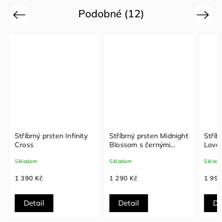
Podobné (12)
Previous
Next
Stříbrný prsten Infinity
Stříbrný prsten Midnight
Stříbr
Cross
Blossom s černými
Love
zirkony
Skladem
Skladem
Sklade
1 390 Kč
1 290 Kč
1 990
Detail
Detail
Det