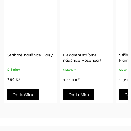
Stříbrné náušnice Daisy
Elegantní stříbrné
Stříb
náušnice Roseheart
Flame
Skladem
Skladem
Sklade
790 Kč
1 190 Kč
1 090
Do košíku
Do košíku
Do