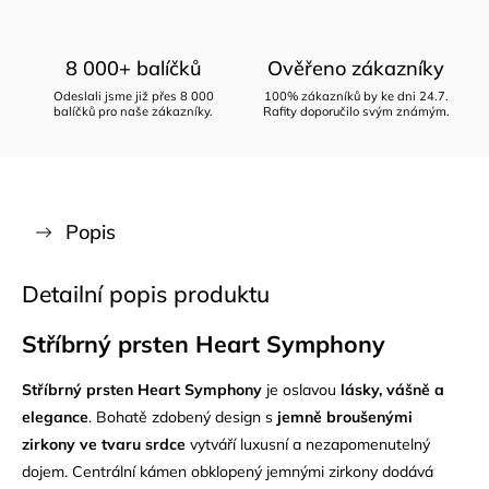
8 000+ balíčků
Ověřeno zákazníky
Odeslali jsme již přes 8 000
100% zákazníků by ke dni 24.7.
balíčků pro naše zákazníky.
Rafity doporučilo svým známým.
Popis
Detailní popis produktu
Stříbrný prsten Heart Symphony
Stříbrný prsten Heart Symphony
je oslavou
lásky, vášně a
elegance
. Bohatě zdobený design s
jemně broušenými
zirkony ve tvaru srdce
vytváří luxusní a nezapomenutelný
dojem. Centrální kámen obklopený jemnými zirkony dodává