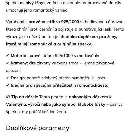
šperku
oslnivý třpyt
, zatímco dokonale propracované detaily
umocňují jeho romantický vzhled.
Vyrobený z
pravého
stříbra 925/1000
s rhodiovanou úpravou,
která chrání proti černání a zajišťuje
dlouhotrvající lesk
. Tento
výrazný, ale něžný prsten je
ideálním doplňkem pro ženy,
které milují romantické a originální šperky
.
✔
Materiál
: pravé stříbro 925/1000 s rhodiováním
✔
Kameny
: čiré zirkony ve tvaru srdce + jemné zirkonové
osazení
✔
Design
: bohatě zdobený prsten symbolizující lásku
✔
Ideální pro speciální příležitosti i romantickáesta
🎁
Tip na dárek:
Tento prsten je
dokonalým dárkem k
Valentýnu, výročí nebo jako symbol hluboké lásky
– oslnivý
šperk, který potěší každou ženu.
Doplňkové parametry