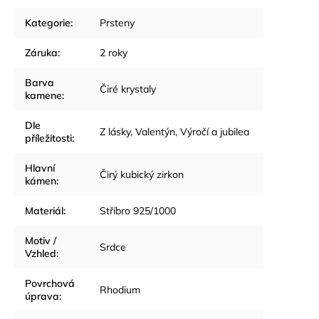
Kategorie
:
Prsteny
Záruka
:
2 roky
Barva
Čiré krystaly
kamene
:
Dle
Z lásky
,
Valentýn
,
Výročí a jubilea
příležitosti
:
Hlavní
Čirý kubický zirkon
kámen
:
Materiál
:
Stříbro 925/1000
Motiv /
Srdce
Vzhled
:
Povrchová
Rhodium
úprava
: