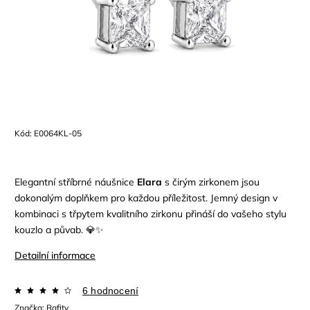
Kód:
E0064KL-05
Elegantní stříbrné náušnice
Elara
s čirým zirkonem jsou
dokonalým doplňkem pro každou příležitost. Jemný design v
kombinaci s třpytem kvalitního zirkonu přináší do vašeho stylu
kouzlo a půvab. 💎✨
Detailní informace
6 hodnocení
Značka:
Rafity