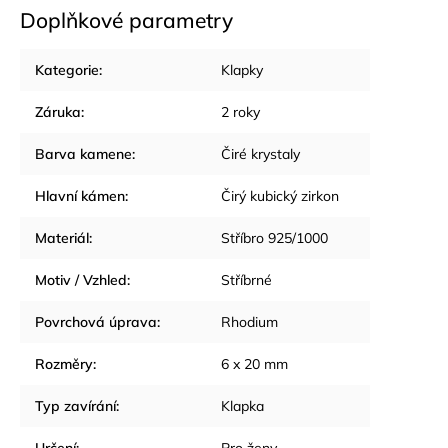
Doplňkové parametry
Kategorie
:
Klapky
Záruka
:
2 roky
Barva kamene
:
Čiré krystaly
Hlavní kámen
:
Čirý kubický zirkon
Materiál
:
Stříbro 925/1000
Motiv / Vzhled
:
Stříbrné
Povrchová úprava
:
Rhodium
Rozměry
:
6 x 20 mm
Typ zavírání
:
Klapka