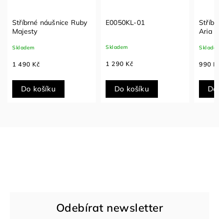
Stříbrné náušnice Ruby
E0050KL-01
Stříbr
Majesty
Aria
Skladem
Skladem
Sklade
1 290 Kč
1 490 Kč
990 K
Do košíku
Do košíku
Do
Odebírat newsletter