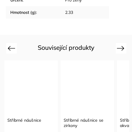
Určení
:
Pro ženy
Hmotnost (g)
:
2.33
Související produkty
Previous
Next
Stříbrné náušnice
Stříbrné náušnice se
Stříbr
zirkony
akvam