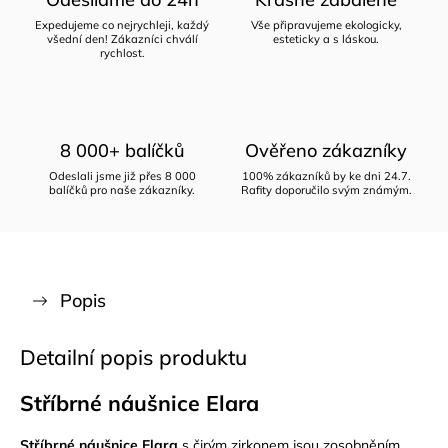
Expedujeme co nejrychleji, každý
Vše připravujeme ekologicky,
všední den! Zákazníci chválí
esteticky a s láskou.
rychlost.
8 000+ balíčků
Ověřeno zákazníky
Odeslali jsme již přes 8 000
100% zákazníků by ke dni 24.7.
balíčků pro naše zákazníky.
Rafity doporučilo svým známým.
Popis
Detailní popis produktu
Stříbrné náušnice Elara
Stříbrné náušnice Elara
s čirým zirkonem jsou zosobněním