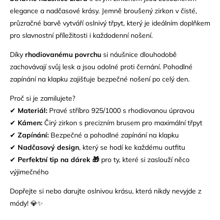
elegance a nadčasové krásy. Jemně broušený zirkon v čisté,
průzračné barvě vytváří oslnivý třpyt, který je ideálním doplňkem
pro slavnostní příležitosti i každodenní nošení.
Díky
rhodiovanému povrchu
si náušnice dlouhodobě
zachovávají svůj lesk a jsou odolné proti černání. Pohodlné
zapínání na klapku zajišťuje bezpečné nošení po celý den.
Proč si je zamilujete?
✔
Materiál:
Pravé
stříbro 925/1000
s rhodiovanou úpravou
✔
Kámen:
Čirý zirkon s precizním brusem pro maximální třpyt
✔
Zapínání:
Bezpečné a pohodlné zapínání na klapku
✔
Nadčasový design
, který se hodí ke každému outfitu
✔
Perfektní tip na dárek 🎁
pro ty, které si zaslouží něco
výjimečného
Dopřejte si nebo darujte oslnivou krásu, která nikdy nevyjde z
módy! 💎✨