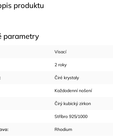
opis produktu
é parametry
Visací
2 roky
:
Čiré krystaly
Každodenní nošení
Čirý kubický zirkon
Stříbro 925/1000
rava
:
Rhodium