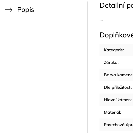
Detailní p
Popis
....
Doplňkov
Kategorie
:
Záruka
:
Barva kamene
Dle příležitosti
:
Hlavní kámen
:
Materiál
:
Povrchová úp