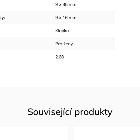
9 x 35 mm
by
:
9 x 16 mm
Klapka
Pro ženy
2.68
Související produkty