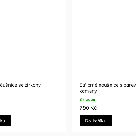
náušnice se zirkony
Stříbrné náušnice s bare
kameny
Skladem
790 Kč
íku
Do košíku