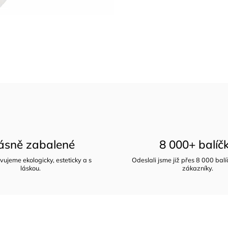
ásně zabalené
8 000+ balíč
vujeme ekologicky, esteticky a s
Odeslali jsme již přes 8 000 bal
láskou.
zákazníky.