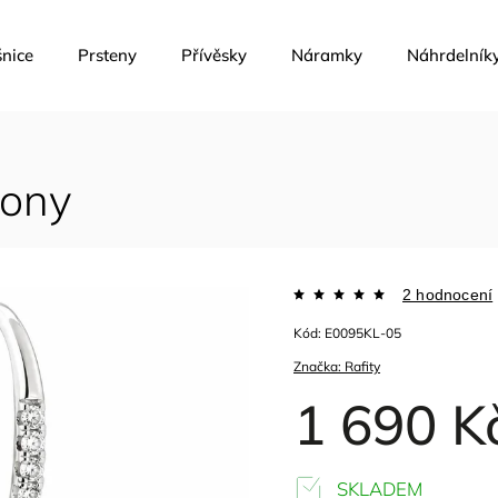
nice
Prsteny
Přívěsky
Náramky
Náhrdelník
kony
2 hodnocení
Kód:
E0095KL-05
Značka:
Rafity
1 690 K
SKLADEM