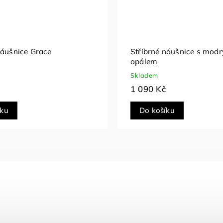
náušnice Grace
Stříbrné náušnice s mod
opálem
Skladem
1 090 Kč
íku
Do košíku