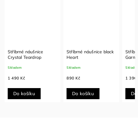
Stříbrné náušnice
Stříbrné náušnice black
Stříb
Crystal Teardrop
Heart
Garne
Skladem
Skladem
Sklade
1 490 Kč
890 Kč
1 390
Do košíku
Do košíku
Do