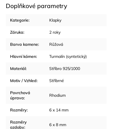
Doplňkové parametry
Kategorie
:
Klapky
Záruka
:
2 roky
Barva kamene
:
Růžová
Hlavní kámen
:
Turmalín (syntetický)
Materiál
:
Stříbro 925/1000
Motiv / Vzhled
:
Stříbrné
Povrchová
Rhodium
úprava
:
Rozměry
:
6 x 14 mm
Rozměry
6 x 8 mm
ozdoby
: