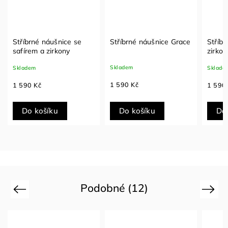
Stříbrné náušnice se
Stříbrné náušnice Grace
Stříbr
safírem a zirkony
zirkon
Skladem
Skladem
Sklade
1 590 Kč
1 590 Kč
1 590
Do košíku
Do košíku
Do
Podobné (12)
Previous
Next