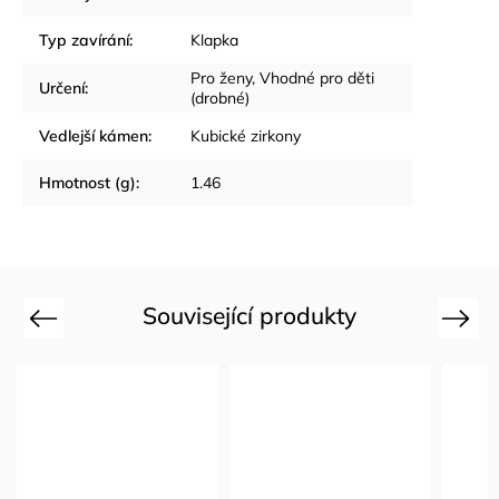
Typ zavírání
:
Klapka
Pro ženy
,
Vhodné pro děti
Určení
:
(drobné)
Vedlejší kámen
:
Kubické zirkony
Hmotnost (g)
:
1.46
Související produkty
Previous
Next