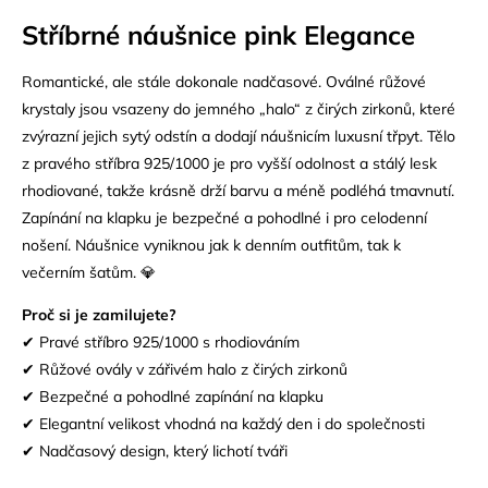
Stříbrné náušnice pink Elegance
Romantické, ale stále dokonale nadčasové. Oválné růžové
krystaly jsou vsazeny do jemného „halo“ z čirých zirkonů, které
zvýrazní jejich sytý odstín a dodají náušnicím luxusní třpyt. Tělo
z pravého
stříbra 925/1000
je pro vyšší odolnost a stálý lesk
rhodiované, takže krásně drží barvu a méně podléhá tmavnutí.
Zapínání na klapku je bezpečné a pohodlné i pro celodenní
nošení. Náušnice vyniknou jak k denním outfitům, tak k
večerním šatům. 💎
Proč si je zamilujete?
✔ Pravé stříbro 925/1000 s rhodiováním
✔ Růžové ovály v zářivém halo z čirých zirkonů
✔ Bezpečné a pohodlné zapínání na klapku
✔ Elegantní velikost vhodná na každý den i do společnosti
✔ Nadčasový design, který lichotí tváři