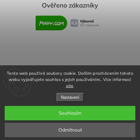
Ověřeno zákazníky
Obchodní podmínky
Reklamační řád
Tento web používá soubory cookie. Dalším procházením tohoto
webu vyjadřujete souhlas s jejich používáním.. Více informací
Podmínky ochrany osobních údajů
zde
.
Nastavení
Souhlasím
Copyright 2026
Rafity.cz
. Všechna práva vyhrazena.
Aktivujte kód "RAFITY15" na
Upravit nastavení cookies
stránce produktu nebo v košíku a
✖
Odmítnout
získejte slevu 15% na všechny
Grafický návrh vytvořil a nakódoval
Shoptak.cz
produkty v objednávce.