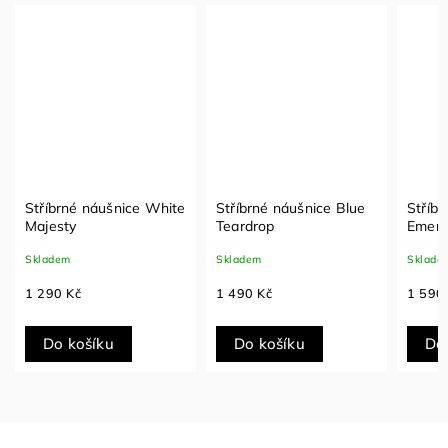
Stříbrné náušnice White
Stříbrné náušnice Blue
Stříbr
Majesty
Teardrop
Emera
Skladem
Skladem
Sklade
1 290 Kč
1 490 Kč
1 590
Do košíku
Do košíku
Do