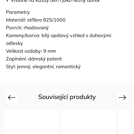
✓ vhodné na každý den i jako něžný dárek
Parametry
Materiál:
stříbro 925/1000
Povrch: rhodiovaný
Kameny/barva: bílý opálový vzhled s duhovými
odlesky
Velikost ozdoby: 9 mm
Zapínání: dámský patent
Styl: jemný, elegantní, romantický
Související produkty
Previous
Next