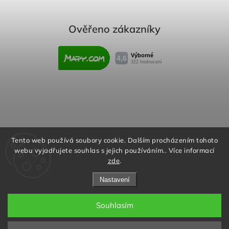
Ověřeno zákazníky
Obchodní podmínky
Reklamační řád
Tento web používá soubory cookie. Dalším procházením tohoto
webu vyjadřujete souhlas s jejich používáním.. Více informací
Podmínky ochrany osobních údajů
zde
.
Nastavení
Souhlasím
Copyright 2026
Rafity.cz
. Všechna práva vyhrazena.
Aktivujte kód "RAFITY15" na
Upravit nastavení cookies