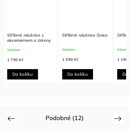
Stříbrné náušnice s
Stříbrné náušnice Grace
Stříbr
akvamarínem a zirkony
Skladem
Sklade
Skladem
1 590 Kč
1 190
1 790 Kč
Do košíku
Do košíku
Do
Podobné (12)
Previous
Next