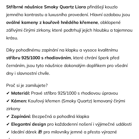
Stříbrné náušnice Smoky Quartz Liora
přinášejí kouzlo
jemného kontrastu a luxusního provedení. Hlavní ozdobou jsou
oválné kameny z kouřově hnědého křemene
, obklopené
zářivými čirými zirkony, které podtrhují jejich hloubku a tajemnou
krásu.
Díky pohodlnému zapínání na klapku a vysoce kvalitnímu
stříbru 925/1000 s rhodiováním
, které chrání šperk před
černáním, jsou tyto náušnice dokonalým doplňkem pro všední
dny i slavnostní chvíle.
Proč si je zamilujete?
✔
Materiál:
Pravé
stříbro 925/1000
s rhodiovou úpravou
✔
Kámen:
Kouřový křemen (Smoky Quartz) lemovaný čirými
zirkony
✔
Zapínání:
Bezpečná a pohodlná klapka
✔
Elegantní design
pro každodenní nošení i výjimečné události
✔ Ideální dárek 🎁 pro milovníky jemné a přesto výrazné