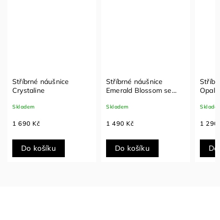
Stříbrné náušnice
Stříbrné náušnice
Stříbr
Crystaline
Emerald Blossom se
Opal 
zelenými zirkony
Skladem
Skladem
Sklade
1 690 Kč
1 490 Kč
1 290
Do košíku
Do košíku
Do