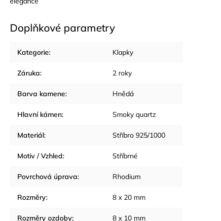
elegance
Doplňkové parametry
Kategorie
:
Klapky
Záruka
:
2 roky
Barva kamene
:
Hnědá
Hlavní kámen
:
Smoky quartz
Materiál
:
Stříbro 925/1000
Motiv / Vzhled
:
Stříbrné
Povrchová úprava
:
Rhodium
Rozměry
:
8 x 20 mm
Rozměry ozdoby
:
8 x 10 mm