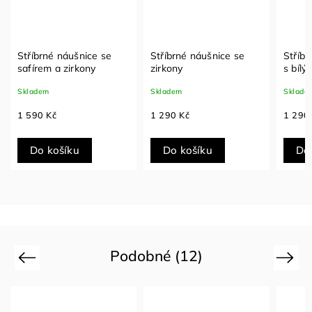
Stříbrné náušnice se
Stříbrné náušnice se
Stříbr
safírem a zirkony
zirkony
s bíl
Skladem
Skladem
Sklade
1 590 Kč
1 290 Kč
1 290
Do košíku
Do košíku
Do
Podobné (12)
Previous
Next