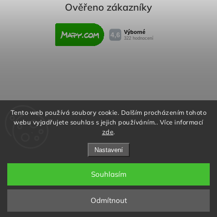
Ověřeno zákazníky
Obchodní podmínky
Reklamační řád
Tento web používá soubory cookie. Dalším procházením tohoto
webu vyjadřujete souhlas s jejich používáním.. Více informací
Podmínky ochrany osobních údajů
zde
.
Nastavení
Souhlasím
Copyright 2026
Rafity.cz
. Všechna práva vyhrazena.
Aktivujte kód "RAFITY15" na
Upravit nastavení cookies
stránce produktu nebo v košíku a
✖
Odmítnout
získejte slevu 15% na všechny
Grafický návrh vytvořil a nakódoval
Shoptak.cz
produkty v objednávce.