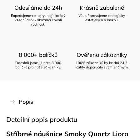
Odesíláme do 24h
Krásně zabalené
Expedujeme co nejrychleji, každý
Vše připravujeme ekologicky,
všední den! Zákazníci chválí
esteticky a s láskou.
rychlost.
8 000+ balíčků
Ověřeno zákazníky
Odeslali jsme již přes 8 000
100% zákazníků by ke dni 24.7.
balíčků pro naše zákazníky.
Rafity doporučilo svým známým.
Popis
Detailní popis produktu
Stříbrné náušnice Smoky Quartz Liora