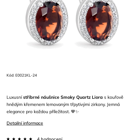
Kód:
E0021KL-24
Luxusní
stříbrné náušnice Smoky Quartz Liora
s kouřově
hnědým křemenem lemovaným třpytivými zirkony. Jemná
elegance pro každou příležitost. 🤎✨
Detailní informace
4 hodnocení