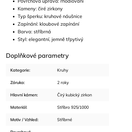
Povrchová úprava: rhodiování
Kameny: čiré zirkony
Typ šperku: kruhové náušnice
Zapínání: kloubové zapínání
Barva: stříbrná
Styl: elegantní, jemně třpytivý
Doplňkové parametry
Kategorie
:
Kruhy
Záruka
:
2 roky
Hlavní kámen
:
Čirý kubický zirkon
Materiál
:
Stříbro 925/1000
Motiv / Vzhled
:
Stříbrné