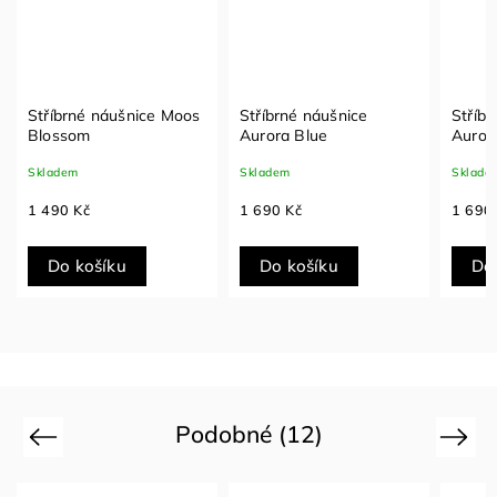
Stříbrné náušnice Moos
Stříbrné náušnice
Stříbr
Blossom
Aurora Blue
Auror
Skladem
Skladem
Sklade
1 490 Kč
1 690 Kč
1 690
Do košíku
Do košíku
Do
Podobné (12)
Previous
Next