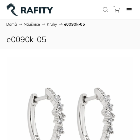
Domů
/
Náušnice
/
Kruhy
/
e0090k-05
e0090k-05