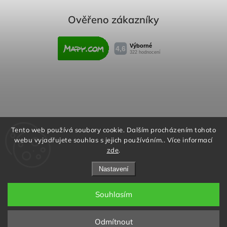
Ověřeno zákazníky
Obchodní podmínky
Reklamační řád
Tento web používá soubory cookie. Dalším procházením tohoto
webu vyjadřujete souhlas s jejich používáním.. Více informací
Podmínky ochrany osobních údajů
zde
.
Nastavení
Souhlasím
Copyright 2026
Rafity.cz
. Všechna práva vyhrazena.
Aktivujte kód "RAFITY15" na
Upravit nastavení cookies
stránce produktu nebo v košíku a
✖
Odmítnout