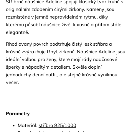
Stříbrné náušnice Adeline spojují klasický tvar kruhů s
originálním zdobením čirými zirkony. Kameny jsou
rozmístěné v jemně nepravidelném rytmu, díky
kterému působí náušnice živě, luxusně a přitom stále
elegantně.
Rhodiovaný povrch podtrhuje čistý lesk stříbra a
krásně zvýrazňuje třpyt zirkonů. Náušnice Adeline jsou
ideální volbou pro ženy, které mají rády nadčasové
šperky s nápaditým detailem. Skvěle doplní
jednoduchý denní outfit, ale stejně krásně vyniknou i
večer.
Parametry
Materiál:
stříbro 925/1000