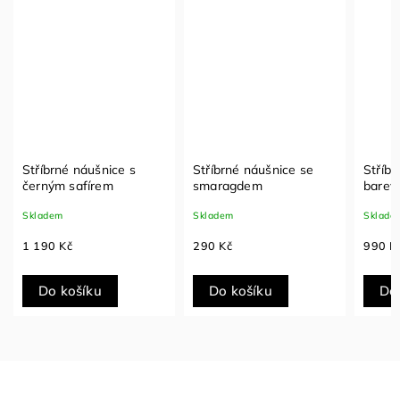
Stříbrné náušnice s
Stříbrné náušnice se
Stříbr
černým safírem
smaragdem
barev
Skladem
Skladem
Sklade
1 190 Kč
290 Kč
990 K
Do košíku
Do košíku
Do