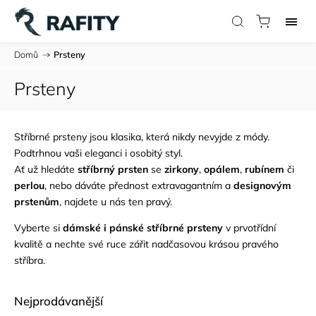
Domů
/
Prsteny
Prsteny
Stříbrné prsteny jsou klasika, která nikdy nevyjde z módy.
Podtrhnou vaši eleganci i osobitý styl.
Ať už hledáte
stříbrný prsten
se
zirkony
,
opálem
,
rubínem
či
perlou
, nebo dáváte přednost extravagantním a
designovým
prstenům
, najdete u nás ten pravý.
Vyberte si
dámské i pánské stříbrné prsteny
v prvotřídní
kvalitě a nechte své ruce zářit nadčasovou krásou pravého
stříbra.
Nejprodávanější