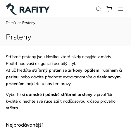
Domů
/
Prsteny
Prsteny
Stříbrné prsteny jsou klasika, která nikdy nevyjde z módy.
Podtrhnou vaši eleganci i osobitý styl.
Ať už hledáte
stříbrný prsten
se
zirkony
,
opálem
,
rubínem
či
perlou
, nebo dáváte přednost extravagantním a
designovým
prstenům
, najdete u nás ten pravý.
Vyberte si
dámské i pánské stříbrné prsteny
v prvotřídní
kvalitě a nechte své ruce zářit nadčasovou krásou pravého
stříbra.
Nejprodávanější