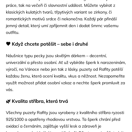
práce, tak na večeři či slavnostní událost. Můžete vybírat z
klasických kulatých tvarů, třpytivých variant se zirkony, či
romantických motivů srdce či nekonečna. Každý pár přináší
jemný detail, který umí zpříjemnit den i dodat šmrnc vašemu
outfitu.
🧡 Když chcete potěšit – sebe i druhé
Náušnice typu pecky jsou skvělým dárkem – decentní,
univerzální a přesto osobní. Ať už vybíráte šperk k narozeninám,
výročí, na Vánoce nebo jen tak z lásky, puzety od Rafity potěší
každou ženu, která ocení kvalitu, vkus a něžnost. Nezapomeňte
využít možnost přidat osobní vzkaz a nechte šperk promluvit za
vás.
🌿 Kvalita stříbra, která trvá
Všechny puzety Rafity jsou vyrobeny z kvalitního stříbra ryzosti
925/1000 a opatřeny rhodiovou vrstvou. Ta šperk chrání před
oxidací a černáním, zajišťuje vyšší lesk a zároveň je