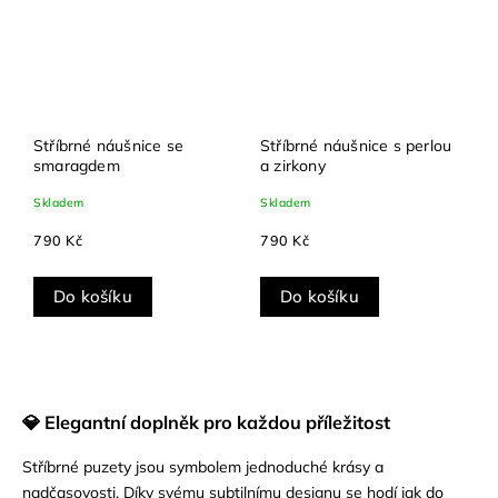
Stříbrné náušnice se
Stříbrné náušnice s perlou
smaragdem
a zirkony
Skladem
Skladem
790 Kč
790 Kč
Do košíku
Do košíku
💎 Elegantní doplněk pro každou příležitost
Stříbrné puzety jsou symbolem jednoduché krásy a
nadčasovosti. Díky svému subtilnímu designu se hodí jak do