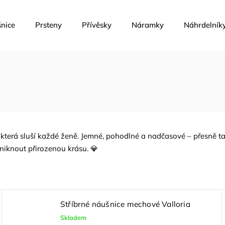
nice
Prsteny
Přívěsky
Náramky
Náhrdelník
, která sluší každé ženě. Jemné, pohodlné a nadčasové – přesně 
yniknout přirozenou krásu. 💎
Stříbrné náušnice mechové Valloria
Skladem