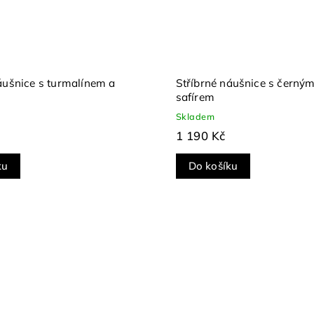
áušnice s turmalínem a
Stříbrné náušnice s černým
safírem
Skladem
1 190 Kč
ku
Do košíku