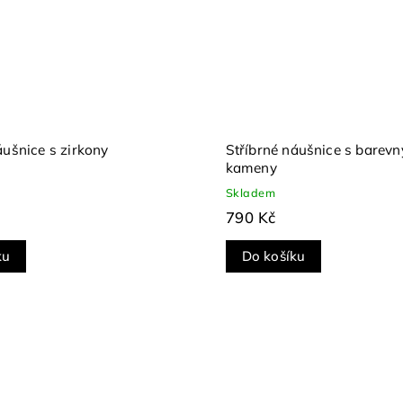
áušnice s zirkony
Stříbrné náušnice s barev
kameny
Skladem
790 Kč
ku
Do košíku