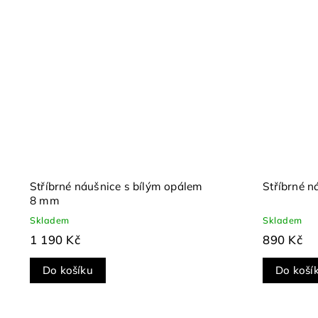
Stříbrné náušnice s bílým opálem
Stříbrné 
8 mm
Skladem
Skladem
1 190 Kč
890 Kč
Do košíku
Do koší