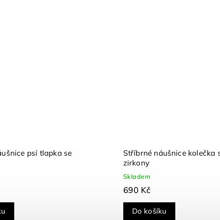
áušnice psí tlapka se
Stříbrné náušnice kolečka 
zirkony
Skladem
690 Kč
ku
Do košíku