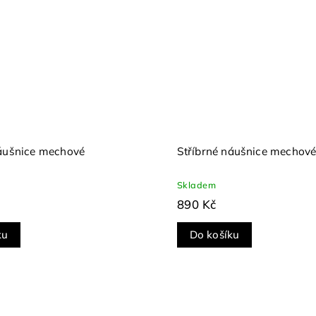
náušnice mechové
Stříbrné náušnice mechové 
Skladem
890 Kč
ku
Do košíku