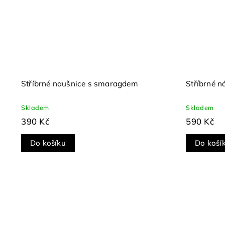
Stříbrné naušnice s smaragdem
Stříbrné n
Skladem
Skladem
390 Kč
590 Kč
Do košíku
Do koší