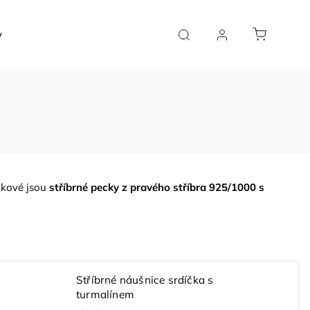
y
Řetízky
Doplňky a poukazy
Vše
Soutěž
takové jsou
stříbrné pecky z pravého stříbra 925/1000 s
Stříbrné náušnice srdíčka s
turmalínem