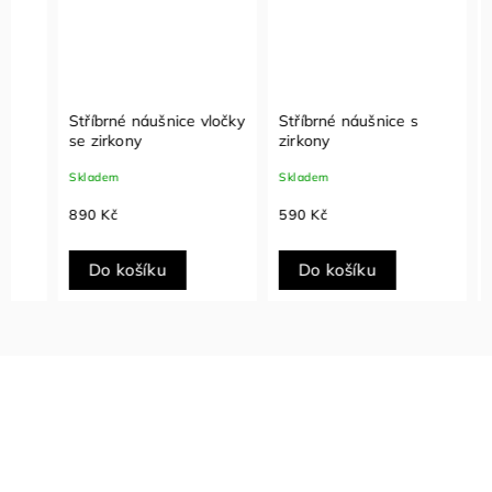
Stříbrné náušnice vločky
Stříbrné náušnice s
Stříbr
se zirkony
zirkony
se zir
Skladem
Skladem
Sklade
890 Kč
590 Kč
790 K
Do košíku
Do košíku
Do