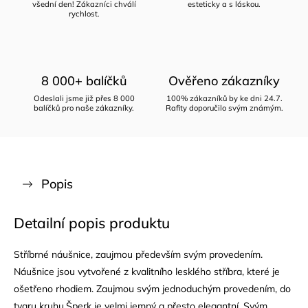
všední den! Zákazníci chválí
esteticky a s láskou.
rychlost.
8 000+ balíčků
Ověřeno zákazníky
Odeslali jsme již přes 8 000
100% zákazníků by ke dni 24.7.
balíčků pro naše zákazníky.
Rafity doporučilo svým známým.
Popis
Detailní popis produktu
Stříbrné náušnice, zaujmou především svým provedením.
Náušnice jsou vytvořené z kvalitního lesklého stříbra, které je
ošetřeno rhodiem. Zaujmou svým jednoduchým provedením, do
tvaru kruhu.Šperk je velmi jemný a přesto elegantní. Svým