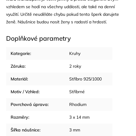
vzhledem se hodí na všechny události, ale také na denní
využití. Určitě neuděláte chybu pokud tento šperk darujete
ženě. Náušnice budou nosit ženy s radostí a hrdostí.
Doplňkové parametry
Kategorie
:
Kruhy
Záruka
:
2 roky
Materiál
:
Stříbro 925/1000
Motiv / Vzhled
:
Stříbrné
Povrchová úprava
:
Rhodium
Rozměry
:
3 x 14 mm
Šířka náušnice
:
3 mm