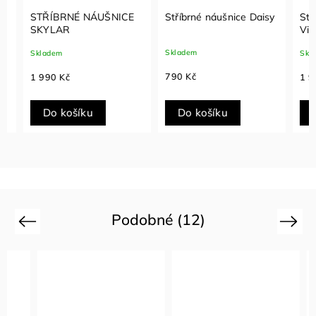
STŘÍBRNÉ NÁUŠNICE
Stříbrné náušnice Daisy
Stříbr
SKYLAR
Victor
Skladem
Skladem
Sklade
790 Kč
1 990 Kč
1 990
Do košíku
Do košíku
Do
Podobné (12)
Previous
Next