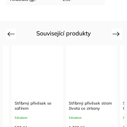
Související produkty
Previous
Next
Stříbrný přívěsek se
Stříbrný přívěsek strom
Stříbr
safírem
života se zirkony
Cordu
Skladem
Skladem
Sklade