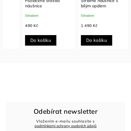
Pozlacené srdíčka
Stříbrné náušnice s
Stříbr
náušnice
bílým opálem
zirkon
Skladem
Skladem
Sklade
490 Kč
1 490 Kč
1 490
Do košíku
Do košíku
Do
Odebírat newsletter
Vložením e-mailu souhlasíte s
podmínkami ochrany osobních údajů