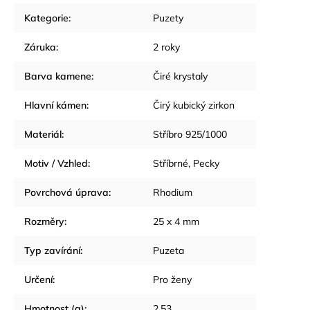
Kategorie
:
Puzety
Záruka
:
2 roky
Barva kamene
:
Čiré krystaly
Hlavní kámen
:
Čirý kubický zirkon
Materiál
:
Stříbro 925/1000
Motiv / Vzhled
:
Stříbrné
,
Pecky
Povrchová úprava
:
Rhodium
Rozměry
:
25 x 4 mm
Typ zavírání
:
Puzeta
Určení
:
Pro ženy
Hmotnost (g)
:
2.53