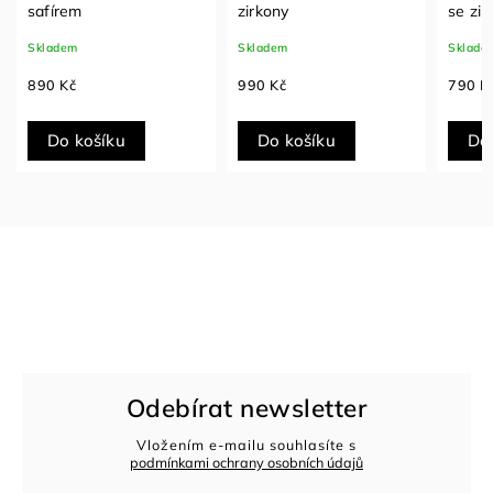
safírem
zirkony
se zir
Skladem
Skladem
Sklade
890 Kč
990 Kč
790 K
Do košíku
Do košíku
Do
Odebírat newsletter
Vložením e-mailu souhlasíte s
podmínkami ochrany osobních údajů