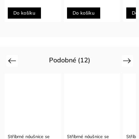
Do košíku
Do košíku
Do
Podobné (12)
Previous
Next
Stříbrné náušnice se
Stříbrné náušnice se
Stříbr