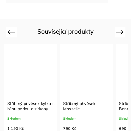
Související produkty
Previous
Next
Stříbrný přívěsek kytka s
Stříbrný přívěsek
Stříbr
bílou perlou a zirkony
Mosselle
Banan
Skladem
Skladem
Sklade
1 190 Kč
790 Kč
690 K