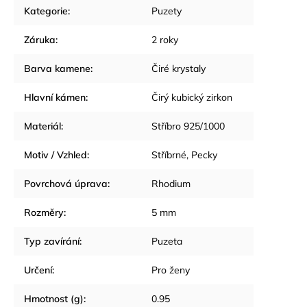
Kategorie
:
Puzety
Záruka
:
2 roky
Barva kamene
:
Čiré krystaly
Hlavní kámen
:
Čirý kubický zirkon
Materiál
:
Stříbro 925/1000
Motiv / Vzhled
:
Stříbrné
,
Pecky
Povrchová úprava
:
Rhodium
Rozměry
:
5 mm
Typ zavírání
:
Puzeta
Určení
:
Pro ženy
Hmotnost (g)
:
0.95