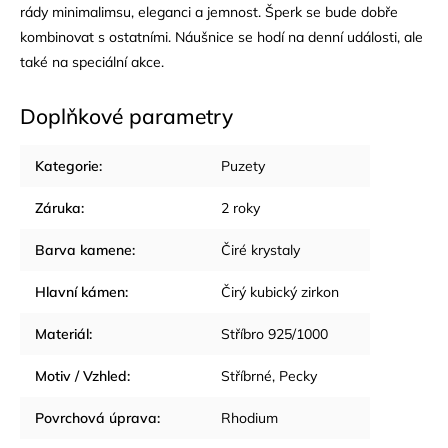
rády minimalimsu, eleganci a jemnost. Šperk se bude dobře
kombinovat s ostatními. Náušnice se hodí na denní události, ale
také na speciální akce.
Doplňkové parametry
Kategorie
:
Puzety
Záruka
:
2 roky
Barva kamene
:
Čiré krystaly
Hlavní kámen
:
Čirý kubický zirkon
Materiál
:
Stříbro 925/1000
Motiv / Vzhled
:
Stříbrné
,
Pecky
Povrchová úprava
:
Rhodium