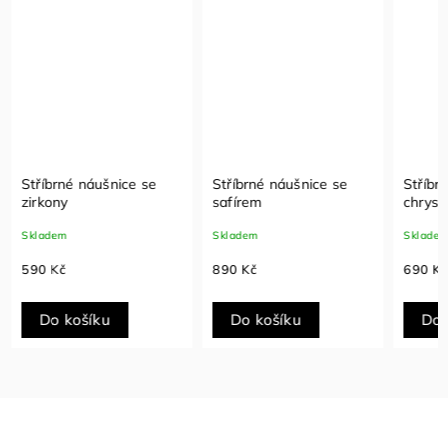
Stříbrné náušnice se
Stříbrné náušnice s
Stříb
safírem
chrysolitem
bílým
Skladem
Skladem
Sklade
890 Kč
690 Kč
690 K
Do košíku
Do košíku
Do