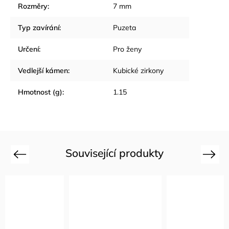
Rozměry
:
7 mm
Typ zavírání
:
Puzeta
Určení
:
Pro ženy
Vedlejší kámen
:
Kubické zirkony
Hmotnost (g)
:
1.15
Související produkty
Previous
Next