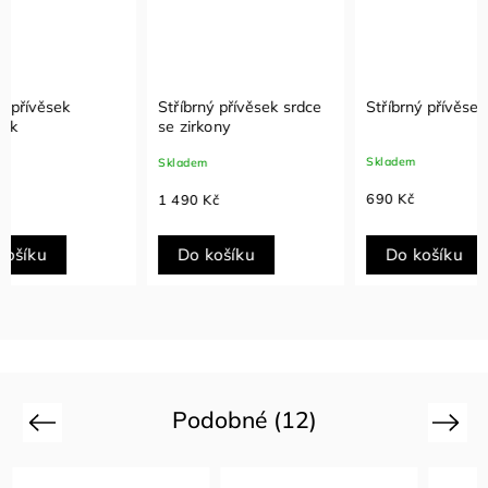
Stříbrný přívěsek srdce
Stříbrný přívěsek kytka
Stříbrný přívěse
se zirkony
se zir
Skladem
Skladem
Sklade
690 Kč
1 490 Kč
890 K
Do košíku
Do košíku
Do
Podobné (12)
Previous
Next