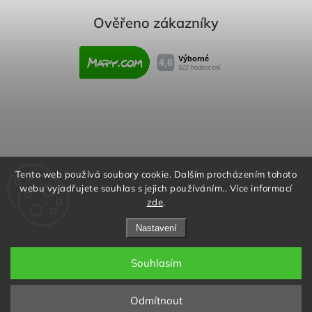
Ověřeno zákazníky
Obchodní podmínky
Reklamační řád
Tento web používá soubory cookie. Dalším procházením tohoto
webu vyjadřujete souhlas s jejich používáním.. Více informací
Podmínky ochrany osobních údajů
zde
.
Nastavení
Souhlasím
Copyright 2026
Rafity.cz
. Všechna práva vyhrazena.
Aktivujte kód "RAFITY15" na
Upravit nastavení cookies
stránce produktu nebo v košíku a
✖
Odmítnout
získejte slevu 15% na všechny
Grafický návrh vytvořil a nakódoval
Shoptak.cz