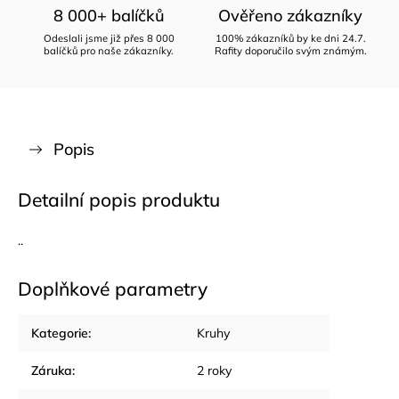
8 000+ balíčků
Ověřeno zákazníky
Odeslali jsme již přes 8 000
100% zákazníků by ke dni 24.7.
balíčků pro naše zákazníky.
Rafity doporučilo svým známým.
Popis
Detailní popis produktu
..
Doplňkové parametry
Kategorie
:
Kruhy
Záruka
:
2 roky