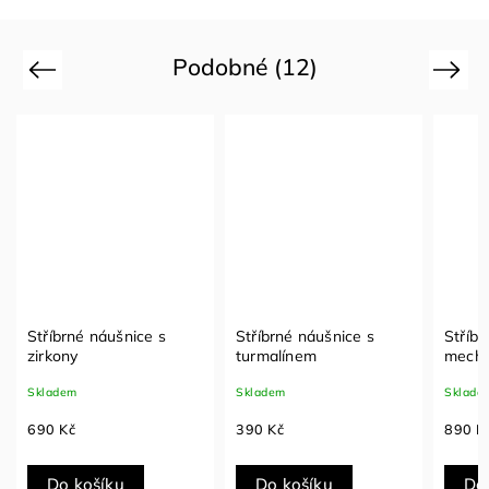
Podobné (12)
Previous
Next
Stříbrné náušnice s
Stříbrné náušnice s
Stříbr
zirkony
turmalínem
mecho
Skladem
Skladem
Sklade
690 Kč
390 Kč
890 K
Do košíku
Do košíku
Do