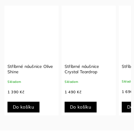
Stříbrné náušnice Olive
Stříbrné náušnice
Stříbr
Shine
Crystal Teardrop
Sklade
Skladem
Skladem
1 690
1 390 Kč
1 490 Kč
Do košíku
Do košíku
Do