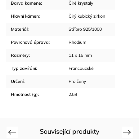
Barva kamene
:
Čiré krystaly
Hlavní kámen
:
Čirý kubický zirkon
Materiál
:
Stříbro 925/1000
Povrchová úprava
:
Rhodium
Rozměry
:
11 x 15 mm
Typ zavírání
:
Francouzské
Určení
:
Pro ženy
Hmotnost (g)
:
2.58
Související produkty
Previous
Next