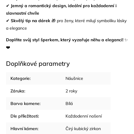
✔
Jemný a romantický design, ideální pro každodenní i
slavnostní chvíle
✔
Skvělý tip na dárek
🎁 pro ženy, které milují symboliku lásky
a elegance
Doplňte svůj styl šperkem, který vyzařuje něhu a eleganci!
✨
❤️
Doplňkové parametry
Kategorie
:
Náušnice
Záruka
:
2 roky
Barva kamene
:
Bílá
Dle příležitosti
:
Každodenní nošení
Hlavní kámen
:
Čirý kubický zirkon