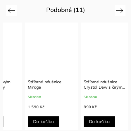
Podobné (11)
Previous
Next
Stříbrné náušnice
Stříbrné náušnice
Stříb
Mirage
Crystal Dew s čirým
Olive 
zirkonem
zirko
Skladem
Skladem
Sklade
1 590 Kč
890 Kč
1 490
Do košíku
Do košíku
Do