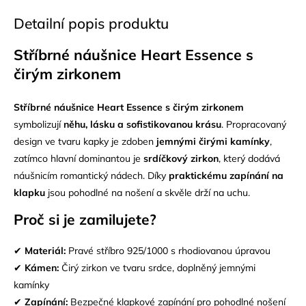
Detailní popis produktu
Stříbrné náušnice Heart Essence s
čirým zirkonem
Stříbrné náušnice Heart Essence s čirým zirkonem
symbolizují
něhu, lásku a sofistikovanou krásu
. Propracovaný
design ve tvaru kapky je zdoben
jemnými čirými kamínky
,
zatímco hlavní dominantou je
srdíčkový zirkon
, který dodává
náušnicím romantický nádech. Díky
praktickému zapínání na
klapku
jsou pohodlné na nošení a skvěle drží na uchu.
Proč si je zamilujete?
✔
Materiál:
Pravé
stříbro 925/1000
s rhodiovanou úpravou
✔
Kámen:
Čirý zirkon ve tvaru srdce, doplněný jemnými
kamínky
✔
Zapínání:
Bezpečné klapkové zapínání pro pohodlné nošení