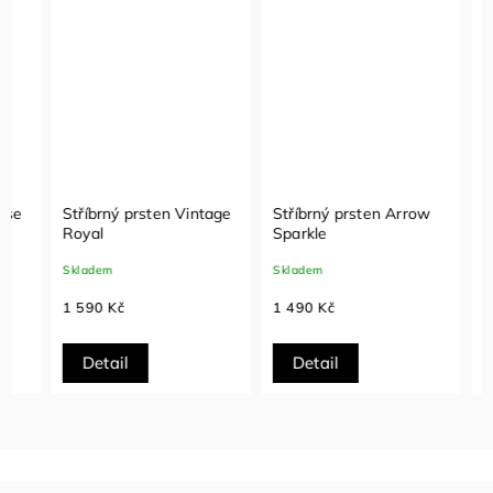
Stříbrný prsten Vintage
Stříbrný prsten Arrow
Stříbr
Royal
Sparkle
Spark
Skladem
Skladem
Sklade
1 590 Kč
1 490 Kč
690 K
Detail
Detail
Det