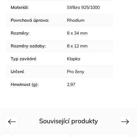
Materiál
:
Stříbro 925/1000
Povrchová úprava
:
Rhodium
Rozměry
:
8 x 34 mm
Rozměry ozdoby
:
8 x 12 mm
Typ zavírání
:
Klapka
Určení
:
Pro ženy
Hmotnost (g)
:
2,97
Související produkty
Previous
Next