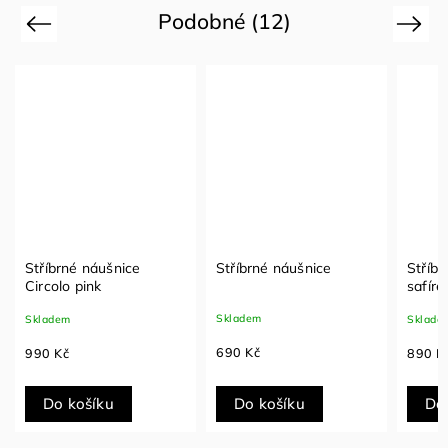
Podobné (12)
Previous
Next
Stříbrné náušnice
Stříbrné náušnice
Stříbr
Circolo pink
safír
Skladem
Skladem
Sklade
690 Kč
990 Kč
890 K
Do košíku
Do košíku
Do