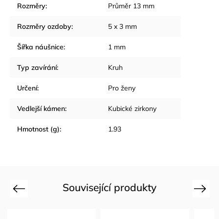
Rozměry
:
Průměr 13 mm
Rozměry ozdoby
:
5 x 3 mm
Šířka náušnice
:
1 mm
Typ zavírání
:
Kruh
Určení
:
Pro ženy
Vedlejší kámen
:
Kubické zirkony
Hmotnost (g)
:
1.93
Související produkty
Previous
Next