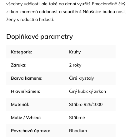
všechny události, ale také na denní využití. Emocionálně čirý
zirkon znamená oddanost a soucítění. Náušnice budou nosit
ženy s radostí a hrdostí.
Doplňkové parametry
Kategorie
:
Kruhy
Záruka
:
2 roky
Barva kamene
:
Čiré krystaly
Hlavní kámen
:
Čirý kubický zirkon
Materiál
:
Stříbro 925/1000
Motiv / Vzhled
:
Stříbrné
Povrchová úprava
:
Rhodium