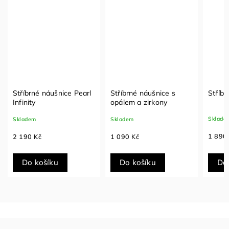
Stříbrné náušnice Pearl
Stříbrné náušnice s
Stříbr
Infinity
opálem a zirkony
Sklade
Skladem
Skladem
1 890
2 190 Kč
1 090 Kč
Do košíku
Do košíku
Do