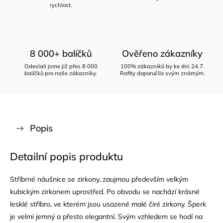
rychlost.
8 000+ balíčků
Ověřeno zákazníky
Odeslali jsme již přes 8 000
100% zákazníků by ke dni 24.7.
balíčků pro naše zákazníky.
Rafity doporučilo svým známým.
Popis
Detailní popis produktu
Stříbrné náušnice se zirkony, zaujmou především velkým
kubickým zirkonem uprostřed. Po obvodu se nachází krásné
lesklé stříbro, ve kterém jsou usazené malé čiré zirkony. Šperk
je velmi jemný a přesto elegantní. Svým vzhledem se hodí na