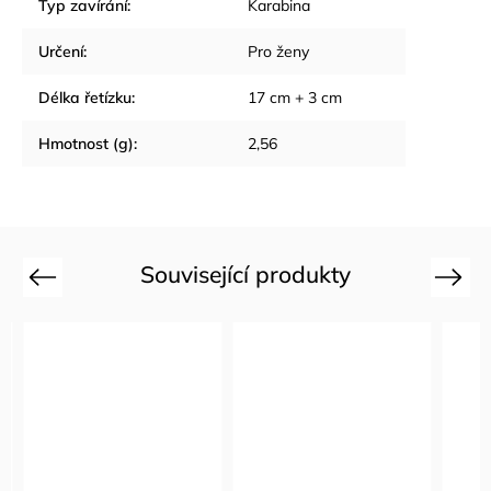
Typ zavírání
:
Karabina
Určení
:
Pro ženy
Délka řetízku
:
17 cm + 3 cm
Hmotnost (g)
:
2,56
Související produkty
Previous
Next