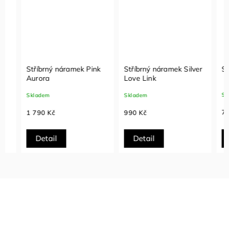
Stříbrný náramek Pink
Stříbrný náramek Silver
Stříb
Aurora
Love Link
Sklade
Skladem
Skladem
790 K
1 790 Kč
990 Kč
Detail
Detail
Det