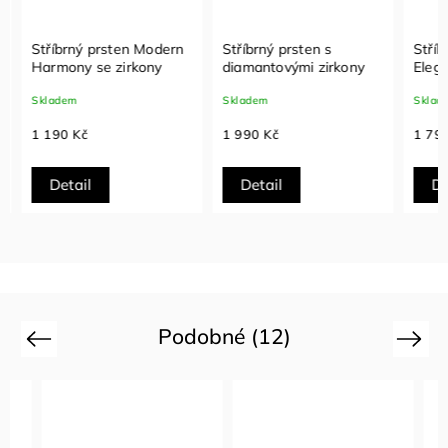
Stříbrný prsten Modern
Stříbrný prsten s
Stříbr
Harmony se zirkony
diamantovými zirkony
Elega
zirkon
Skladem
Skladem
Sklade
1 190 Kč
1 990 Kč
1 790
Detail
Detail
Det
Podobné (12)
Previous
Next