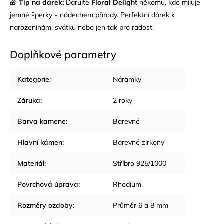
🎁
Tip na dárek:
Darujte
Floral Delight
někomu, kdo miluje
jemné šperky s nádechem přírody. Perfektní dárek k
narozeninám, svátku nebo jen tak pro radost.
Doplňkové parametry
Kategorie
:
Náramky
Záruka
:
2 roky
Barva kamene
:
Barevné
Hlavní kámen
:
Barevné zirkony
Materiál
:
Stříbro 925/1000
Povrchová úprava
:
Rhodium
Rozměry ozdoby
:
Průměr 6 a 8 mm