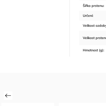
Šířka prstenu
:
Určení
:
Velikost ozdob
Velikost prsten
Hmotnost (g)
:
Previous