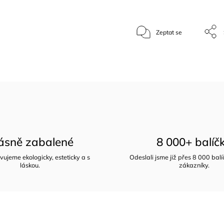
Zeptat se
ásně zabalené
8 000+ balíč
vujeme ekologicky, esteticky a s
Odeslali jsme již přes 8 000 bal
láskou.
zákazníky.