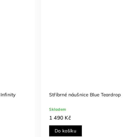
náušnice Pearl Pure
Stříbrné náušnice Aurora 
Skladem
1 690 Kč
íku
Do košíku