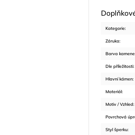
Doplňkov
Kategorie
:
Záruka
:
Barva kamene
Dle příležitosti
:
Hlavní kámen
:
Materiál
:
Motiv / Vzhled
:
Povrchová úp
Styl šperku
: