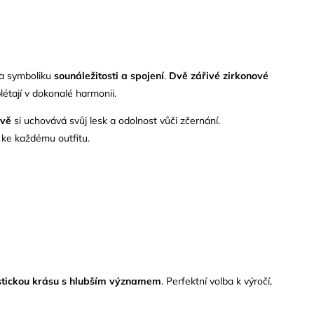
 a symboliku
sounáležitosti a spojení
.
Dvě zářivé zirkonové
plétají v dokonalé harmonii.
avě
si uchovává svůj lesk a odolnost vůči zčernání.
 ke každému outfitu.
stickou krásu s hlubším významem
. Perfektní volba k výročí,