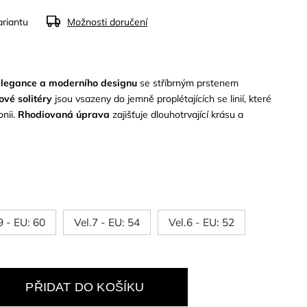
ariantu
Možnosti doručení
elegance a moderního designu
se stříbrným prstenem
ové solitéry
jsou vsazeny do jemně proplétajících se linií, které
onii.
Rhodiovaná úprava
zajišťuje dlouhotrvající krásu a
9 - EU: 60
Vel.7 - EU: 54
Vel.6 - EU: 52
PŘIDAT DO KOŠÍKU