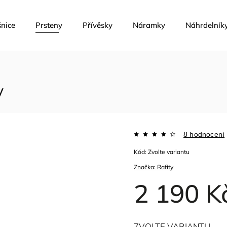
nice
Prsteny
Přívěsky
Náramky
Náhrdelník
y
8 hodnocení
Kód:
Zvolte variantu
Značka:
Rafity
2 190 K
ZVOLTE VARIANTU