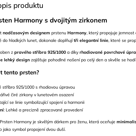
opis produktu
rsten Harmony s dvojitým zirkonem
it
nadčasovým designem
prstenu
Harmony
, který propojuje jemnost
é do hladkých lunet, dokonale doplňují
tři elegantní linie
, které se pro
yroben z
pravého
stříbra 925/1000
a díky
rhodiované povrchové úpr
e lehký design
zajišťuje pohodlné nošení po celý den a skvěle se hodí
t tento prsten?
é stříbro 925/1000 s rhodiovou úpravou
zářivé čiré zirkony v lunetovém osazení
tající se linie symbolizující spojení a harmonii
ní
: Lehké a precizně zpracované provedení
 Prsten Harmony je skvělým dárkem pro ženu, která oceňuje
minimali
 jako symbol propojení dvou duší.