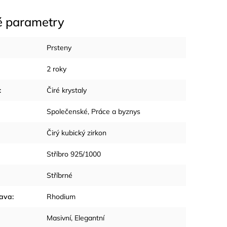
é parametry
Prsteny
2 roky
:
Čiré krystaly
Společenské
,
Práce a byznys
Čirý kubický zirkon
Stříbro 925/1000
Stříbrné
rava
:
Rhodium
Masivní
,
Elegantní