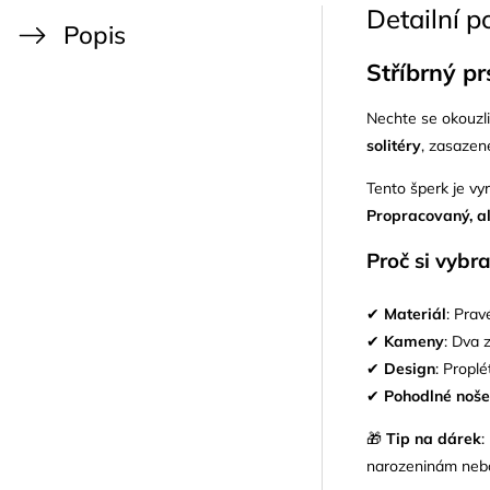
Detailní p
Popis
Stříbrný p
Nechte se okouzl
solitéry
, zasazen
Tento šperk je v
Propracovaný, al
Proč si vybra
✔
Materiál
: Prav
✔
Kameny
: Dva 
✔
Design
: Proplé
✔
Pohodlné noše
🎁
Tip na dárek
:
narozeninám nebo