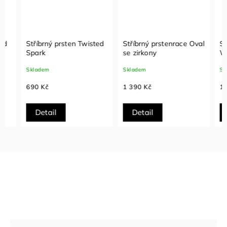
Stříbrný prsten Twisted
Stříbrný prstenrace Oval
Stříbr
Spark
se zirkony
Wave
Skladem
Skladem
Sklade
690 Kč
1 390 Kč
1 490
Detail
Detail
Det