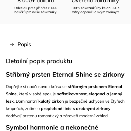
8 000+ balíčků
Ověřeno zákazníky
Odeslali jsme již přes 8 000
100% zákazníků by ke dni 24.7.
balíčků pro naše zákazníky.
Rafity doporučilo svým známým.
Popis
Detailní popis produktu
Stříbrný prsten Eternal Shine se zirkony
Dopřejte si nadčasovou krásu se
stříbrným prstenem Eternal
Shine
, který v sobě spojuje
sofistikovanost, eleganci a jemný
lesk
. Dominantní
kulatý zirkon
je bezpečně uchycen ve čtyřech
krapnách, zatímco
propletené linie s drobnými zirkony
dodávají prstenu romantický a zároveň moderní vzhled.
Symbol harmonie a nekonečné