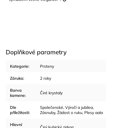
Doplňkové parametry
Kategorie
:
Prsteny
Záruka
:
2 roky
Barva
Čiré krystaly
kamene
:
Dle
Společenské
,
Výročí a jubilea
,
příležitosti
:
Zásnuby, Žádost o ruku
,
Plesy aala
Hlavní
Čirý kubický zirkon