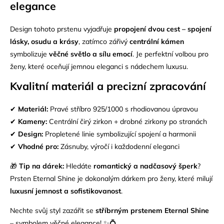
elegance
Design tohoto prstenu vyjadřuje
propojení dvou cest – spojení
lásky, osudu a krásy
, zatímco zářivý
centrální kámen
symbolizuje
věčné světlo a sílu emocí
. Je perfektní volbou pro
ženy, které oceňují jemnou eleganci s nádechem luxusu.
Kvalitní materiál a precizní zpracování
✔
Materiál:
Pravé
stříbro 925/1000
s rhodiovanou úpravou
✔
Kameny:
Centrální čirý zirkon + drobné zirkony po stranách
✔
Design:
Propletené linie symbolizující spojení a harmonii
✔
Vhodné pro:
Zásnuby, výročí i každodenní eleganci
🎁
Tip na dárek:
Hledáte
romantický a nadčasový šperk
?
Prsten Eternal Shine je dokonalým dárkem pro ženy, které milují
luxusní jemnost a sofistikovanost
.
Nechte svůj styl zazářit se
stříbrným prstenem Eternal Shine
– symbolem věčné elegance! ✨💍