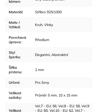
kámen
:
Materiál
:
Stříbro 925/1000
Motiv /
Kruh
,
Vlnky
Vzhled
:
Povrchová
Rhodium
úprava
:
Styl
Elegantní
,
Abstraktní
šperku
:
Šířka
2 mm
prstenu
:
Určení
:
Pro ženy
Velikost
Průměr 5 mm, 10 x 15 mm
ozdoby
:
Vel.7 - EU: 56
,
Vel.8 - EU: 58
,
Vel.9
Velikost
- EU: 60
,
Vel.10 - EU: 62
,
Vel.7 -