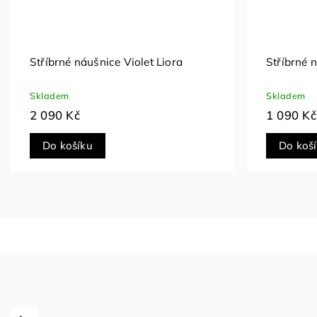
Stříbrné náušnice Aurora Blue
E0050KL-
Skladem
Skladem
1 690 Kč
1 290 Kč
Do košíku
Do koš