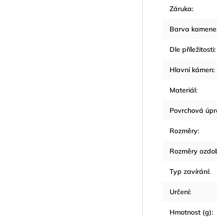
Záruka
:
Barva kamene
Dle příležitosti
:
Hlavní kámen
:
Materiál
:
Povrchová úp
Rozměry
:
Rozměry ozdo
Typ zavírání
:
Určení
:
Hmotnost (g)
: