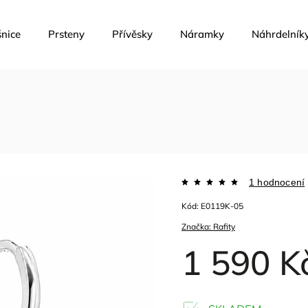
nice
Prsteny
Přívěsky
Náramky
Náhrdelník
1 hodnocení
Kód:
E0119K-05
Značka:
Rafity
1 590 K