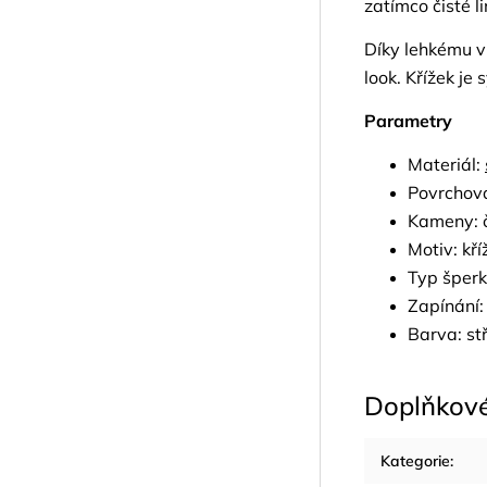
zatímco čisté 
Díky lehkému vi
look. Křížek j
Parametry
Materiál:
Povrchová
Kameny: č
Motiv: kří
Typ šperk
Zapínání:
Barva: st
Doplňkov
Kategorie
: