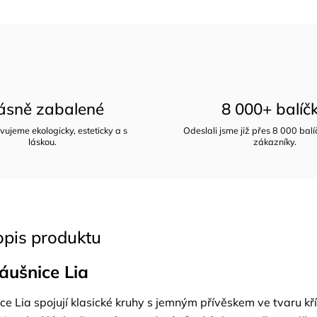
ásně zabalené
8 000+ balíč
vujeme ekologicky, esteticky a s
Odeslali jsme již přes 8 000 bal
láskou.
zákazníky.
opis produktu
náušnice Lia
ce Lia spojují klasické kruhy s jemným přívěskem ve tvaru kří