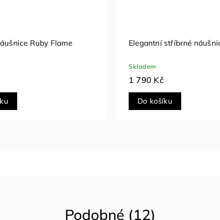
01
Stříbrné náušnice Daisy
Skladem
790 Kč
íku
Do košíku
Podobné (12)