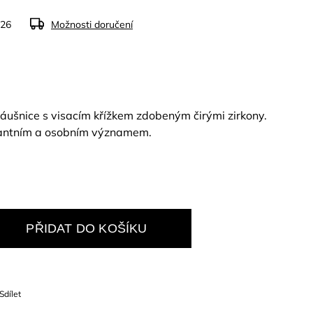
026
Možnosti doručení
áušnice s visacím křížkem zdobeným čirými zirkony.
antním a osobním významem.
PŘIDAT DO KOŠÍKU
Sdílet