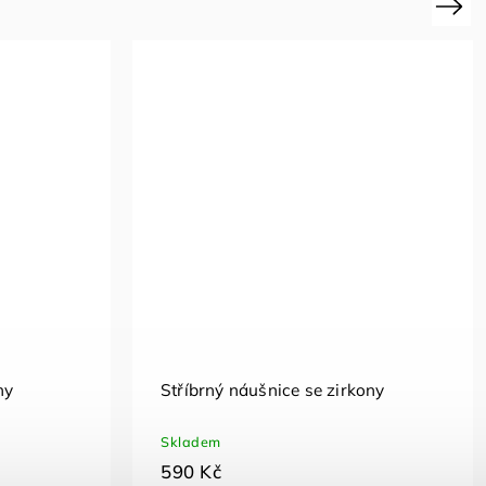
Next
Stříbrné náušnice čtverečky se
zirkony
Skladem
890 Kč