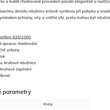
linie a lesklé rhodiované provedení působí elegantně a nadča
sacímu detailu náušnice krásně vyniknou při pohybu a snadno
e symbolem ochrany, víry a vnitřní síly, proto mohou být náu
stříbro 925/1000
 úprava: rhodiování
iré zirkony
žek
u: kruhové náušnice
 kruhové zapínání
říbrná
é parametry
Kruhy