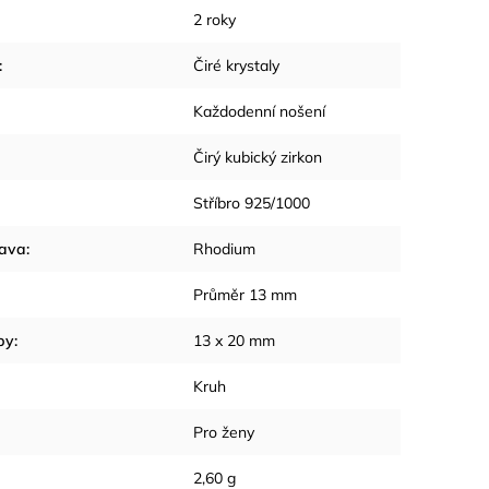
2 roky
:
Čiré krystaly
Každodenní nošení
Čirý kubický zirkon
Stříbro 925/1000
rava
:
Rhodium
Průměr 13 mm
by
:
13 x 20 mm
Kruh
Pro ženy
2,60 g