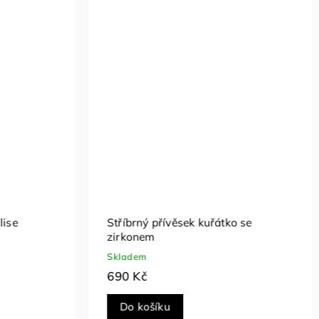
přívěsek kuřátko se
Stříbrný přívěsek vánoční
zirkony
Skladem
1 290 Kč
íku
Do košíku