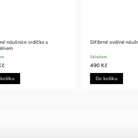
oválné náušnice Elara
Stříbrné náušnice se sm
Skladem
790 Kč
íku
Do košíku