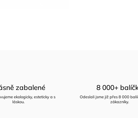
ásně zabalené
8 000+ balíč
vujeme ekologicky, esteticky a s
Odeslali jsme již přes 8 000 bal
láskou.
zákazníky.