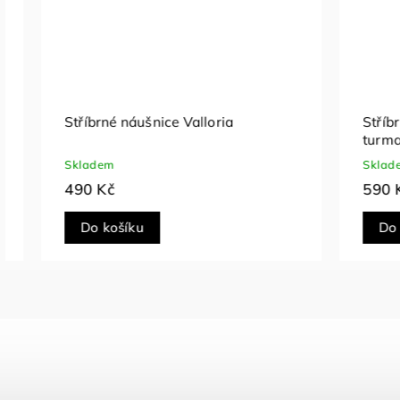
Stříbrné náušnice srdíčko s
Stříbrné 
turmalínem
Skladem
Skladem
590 Kč
490 Kč
Do košíku
Do koš