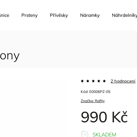
nice
Prsteny
Přívěsky
Náramky
Náhrdelník
kony
2 hodnocení
Kód:
E0006PZ-05
Značka:
Rafity
990 Kč
SKLADEM