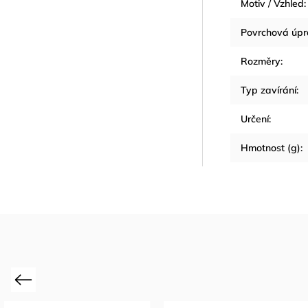
Motiv / Vzhled
:
Povrchová úp
Rozměry
:
Typ zavírání
:
Určení
:
Hmotnost (g)
:
Previous