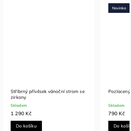
Novinka
 strom se
Pozlacený přívěsek Elodie
Skladem
790 Kč
Do košíku