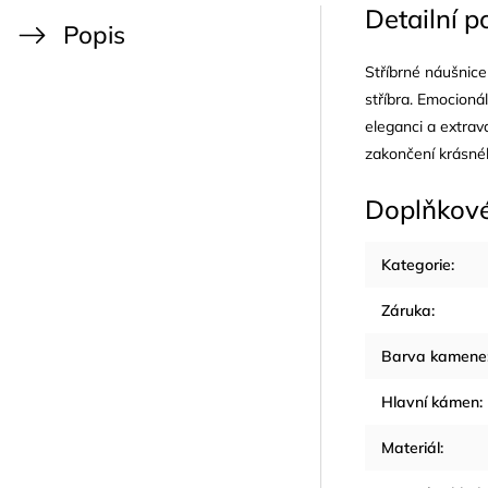
Detailní p
Popis
Stříbrné náušnice
stříbra. Emocioná
eleganci a extrav
zakončení krásné
Doplňkov
Kategorie
:
Záruka
:
Barva kamene
Hlavní kámen
:
Materiál
: