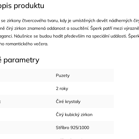
opis produktu
 se zirkony čtvercového tvaru, kdy je umístěných devět nádherných čirý
lně čirý zirkon znamená oddanost a soucítění. Šperk patří mezi výrazně
aganci. Náušnice se budou hodit především na speciální události. Šperk
ho romantického večera.
é parametry
Puzety
2 roky
:
Čiré krystaly
Čirý kubický zirkon
Stříbro 925/1000