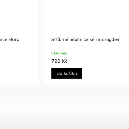
aragdem
Stříbrné náušnice mechové
Mosselle
Skladem
990 Kč
Do košíku