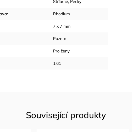
Stříbrné
,
Pecky
rava
:
Rhodium
7 x 7 mm
Puzeta
Pro ženy
1.61
Související produkty