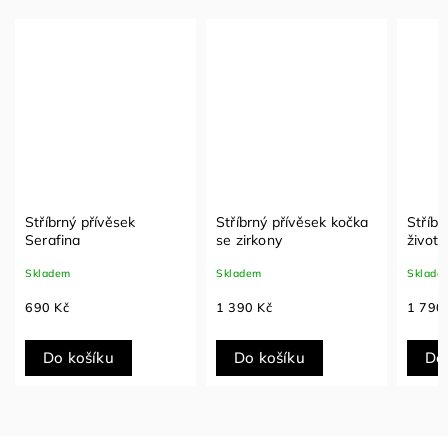
Stříbrný přívěsek
Stříbrný přívěsek kočka
Stříbr
Serafina
se zirkony
života
Skladem
Skladem
Sklade
690 Kč
1 390 Kč
1 790
Do košíku
Do košíku
Do