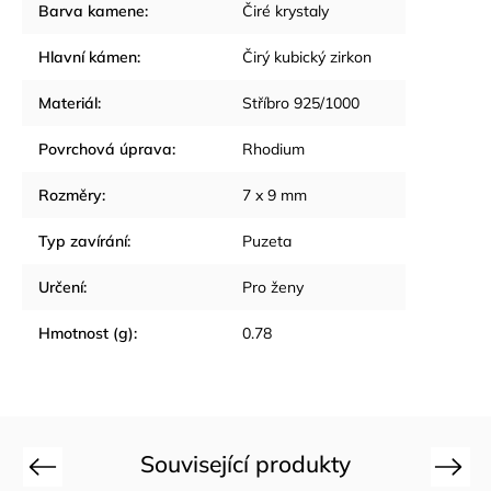
Barva kamene
:
Čiré krystaly
Hlavní kámen
:
Čirý kubický zirkon
Materiál
:
Stříbro 925/1000
Povrchová úprava
:
Rhodium
Rozměry
:
7 x 9 mm
Typ zavírání
:
Puzeta
Určení
:
Pro ženy
Hmotnost (g)
:
0.78
Související produkty
Previous
Next