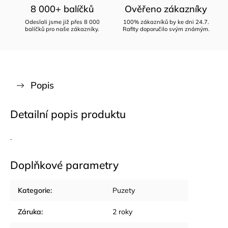
8 000+ balíčků
Ověřeno zákazníky
Odeslali jsme již přes 8 000
100% zákazníků by ke dni 24.7.
balíčků pro naše zákazníky.
Rafity doporučilo svým známým.
Popis
Detailní popis produktu
.
Doplňkové parametry
Kategorie
:
Puzety
Záruka
:
2 roky