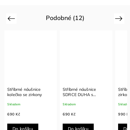
Podobné (12)
Previous
Next
Stříbrné náušnice
Stříbrné náušnice
Stříbr
kolečka se zirkony
SDRCE DUHA s
zirkon
barevnými zirkony
Skladem
Skladem
Sklade
690 Kč
690 Kč
990 K
Do košíku
Do košíku
Do