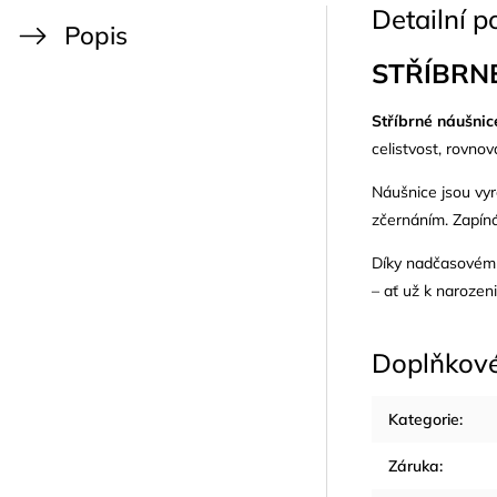
Detailní p
Popis
STŘÍBRN
Stříbrné náušni
celistvost, rovnov
Náušnice jsou vy
zčernáním. Zapíná
Díky nadčasovému 
– ať už k narozen
Doplňkov
Kategorie
:
Záruka
: