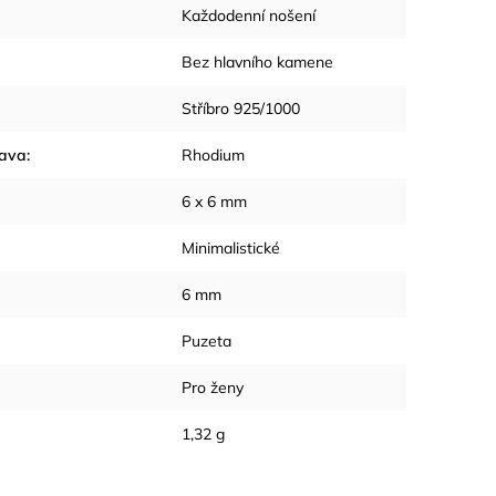
Každodenní nošení
Bez hlavního kamene
Stříbro 925/1000
rava
:
Rhodium
6 x 6 mm
Minimalistické
6 mm
Puzeta
Pro ženy
1,32 g