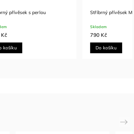
u
Stříbrný přívěsek Mosselle
Skladem
790 Kč
Do košíku
Next