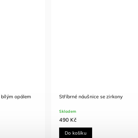
náušnice se zirkony
Stříbrné náušnice se sm
Skladem
690 Kč
íku
Do košíku