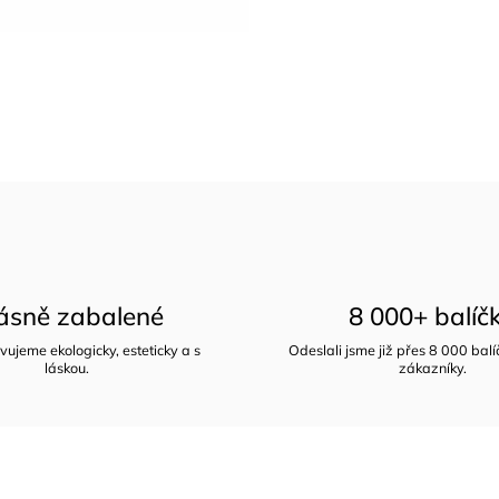
ásně zabalené
8 000+ balíč
vujeme ekologicky, esteticky a s
Odeslali jsme již přes 8 000 bal
láskou.
zákazníky.