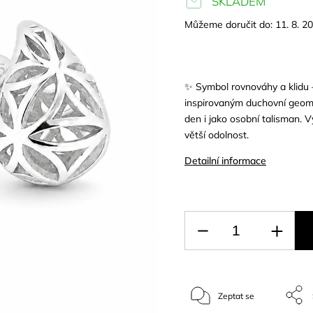
SKLADEM
Můžeme doručit do:
11. 8. 2
✨ Symbol rovnováhy a klidu 
inspirovaným duchovní geome
den i jako osobní talisman. 
větší odolnost.
Detailní informace
Zeptat se