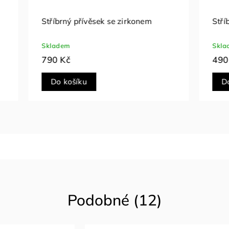
přívěsek se zirkonem
Stříbrný přívěsek s perlo
Skladem
490 Kč
íku
Do košíku
Podobné (12)