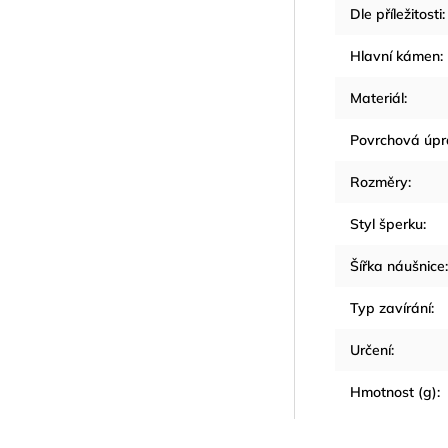
Dle příležitosti
:
Hlavní kámen
:
Materiál
:
Povrchová úp
Rozměry
:
Styl šperku
:
Šířka náušnice
:
Typ zavírání
:
Určení
:
Hmotnost (g)
: