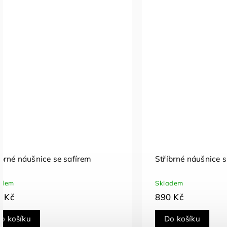
Stříbrné náušnice s bílým opálem
Stříbrné 
Skladem
Skladem
890 Kč
490 Kč
Do košíku
Do koš