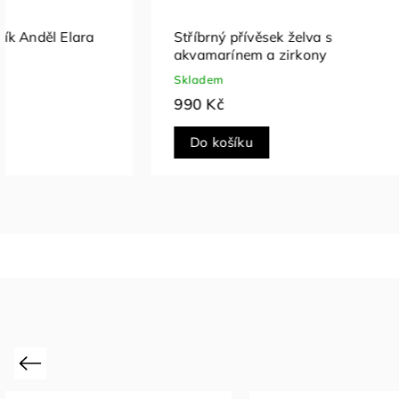
Stříbrný přívěsek želva s
Stříbrný 
akvamarínem a zirkony
Skladem
Skladem
990 Kč
790 Kč
Do košíku
Do koš
Previous