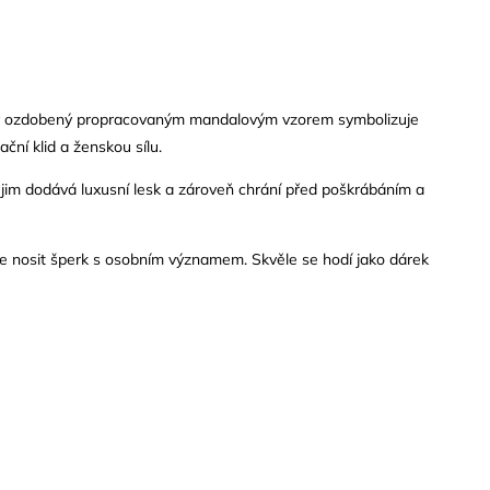
pky ozdobený propracovaným mandalovým vzorem symbolizuje
ční klid a ženskou sílu.
 jim dodává luxusní lesk a zároveň chrání před poškrábáním a
eje nosit šperk s osobním významem. Skvěle se hodí jako dárek