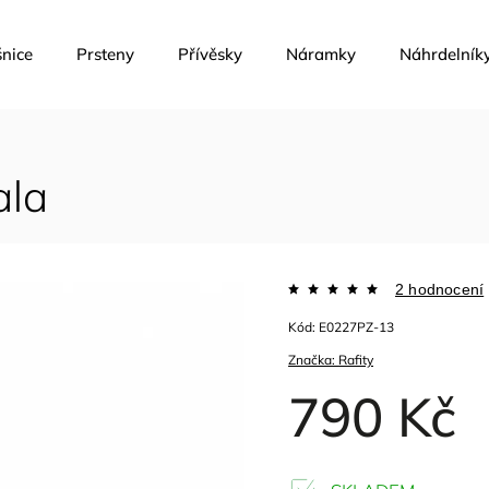
nice
Prsteny
Přívěsky
Náramky
Náhrdelník
ala
2 hodnocení
Kód:
E0227PZ-13
Značka:
Rafity
790 Kč