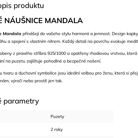
opis produktu
É NÁUŠNICE MANDALA
ce Mandala
přinášejí do vašeho stylu harmonii a jemnost. Design ka
áhu a spojení s vlastním nitrem. Každý detail na povrchu evokuje medita
robeny z pravého
stříbra 925/1000
a opatřeny rhodiovou vrstvou, která
ní na puzetu zajišťuje pohodlné a bezpečné nošení.
tvaru a duchovní symbolice jsou ideální volbou pro ženu, která si př
inám, výročí nebo prostě jen tak.
é parametry
Puzety
2 roky