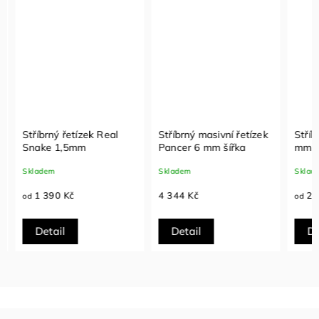
Stříbrný řetízek Real
Stříbrný masivní řetízek
Stříbr
Snake 1,5mm
Pancer 6 mm šířka
mm
Skladem
Skladem
Sklade
1 390 Kč
4 344 Kč
2 9
od
od
Detail
Detail
Det