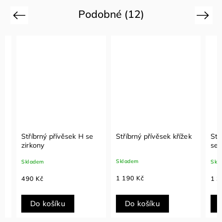
Podobné (12)
Previous
Next
Stříbrný přívěsek H se
Stříbrný přívěsek křížek
Stříbr
zirkony
se zir
Skladem
Skladem
Sklade
1 190 Kč
490 Kč
1 390
Do košíku
Do košíku
Do