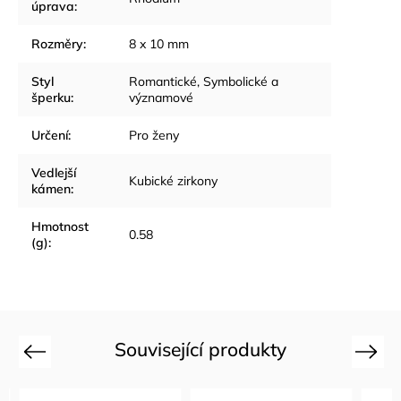
úprava
:
Rozměry
:
8 x 10 mm
Styl
Romantické
,
Symbolické a
šperku
:
významové
Určení
:
Pro ženy
Vedlejší
Kubické zirkony
kámen
:
Hmotnost
0.58
(g)
:
Související produkty
Previous
Next