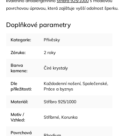
kvalitního antialergenního
stříbra 925/1000
s rhodiovou
povrchovou úpravou, která zajišťuje vyšší odolnost šperku.
Doplňkové parametry
Kategorie
:
Přívěsky
Záruka
:
2 roky
Barva
Čiré krystaly
kamene
:
Dle
Každodenní nošení
,
Společenské
,
příležitosti
:
Práce a byznys
Materiál
:
Stříbro 925/1000
Motiv /
Stříbrné
,
Korunka
Vzhled
:
Povrchová
Rhodium