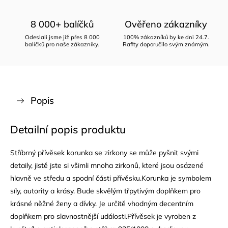
8 000+ balíčků
Ověřeno zákazníky
Odeslali jsme již přes 8 000
100% zákazníků by ke dni 24.7.
balíčků pro naše zákazníky.
Rafity doporučilo svým známým.
Popis
Detailní popis produktu
Stříbrný přívěsek korunka se zirkony se může pyšnit svými
detaily, jistě jste si všimli mnoha zirkonů, které jsou osázené
hlavně ve středu a spodní části přívěsku.Korunka je symbolem
síly, autority a krásy. Bude skvělým třpytivým doplňkem pro
krásné něžné ženy a dívky. Je určitě vhodným decentním
doplňkem pro slavnostnější události.Přívěsek je vyroben z