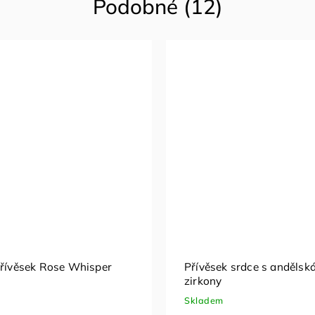
Podobné (12)
přívěsek se safírem
Stříbrný přívěsek T se zi
Skladem