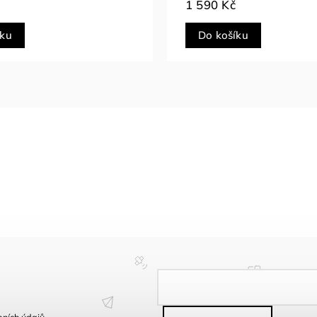
490 Kč
íku
Do košíku