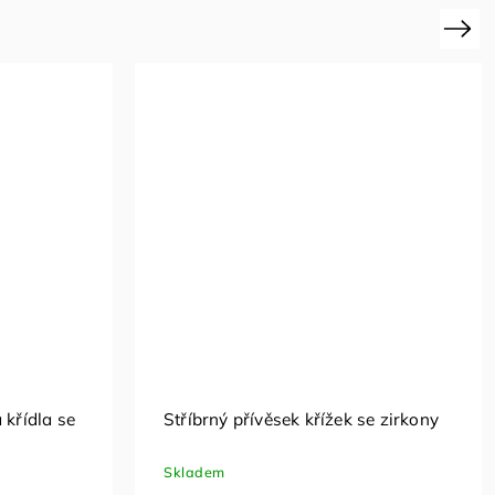
Next
rkony
Stříbrný přívěsek s turmalínem a
zirkony
Skladem