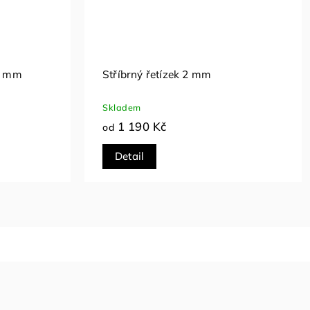
ernate 2
Stříbrný řetízek Figaro 1 mm
Skladem
590 Kč
od
Detail