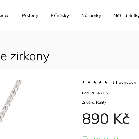
nice
Prsteny
Přívěsky
Náramky
Náhrdelník
se zirkony
1 hodnocení
Kód:
P0248-05
Značka:
Rafity
890 Kč