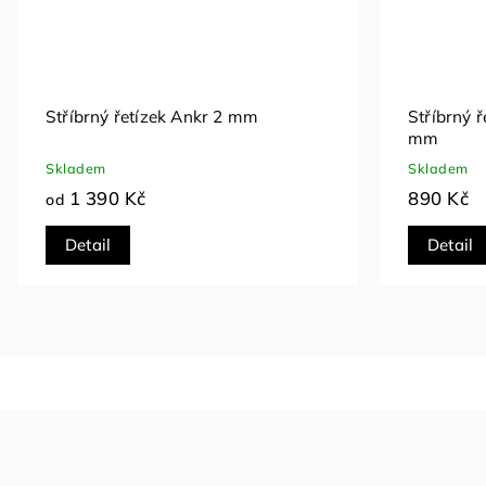
Stříbrný řetízek Real Snake 1,5mm
Stříbrný 
Skladem
Skladem
1 390 Kč
790 K
od
od
Detail
Detail