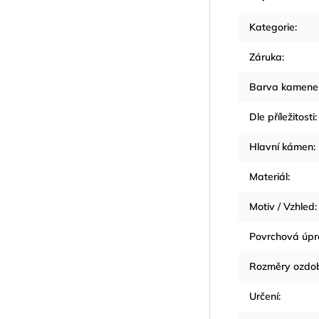
Kategorie
:
Záruka
:
Barva kamene
Dle příležitosti
:
Hlavní kámen
:
Materiál
:
Motiv / Vzhled
:
Povrchová úp
Rozměry ozdo
Určení
: