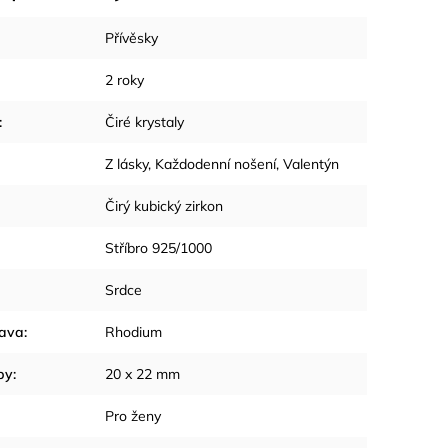
Přívěsky
2 roky
:
Čiré krystaly
Z lásky
,
Každodenní nošení
,
Valentýn
Čirý kubický zirkon
Stříbro 925/1000
Srdce
rava
:
Rhodium
by
:
20 x 22 mm
Pro ženy