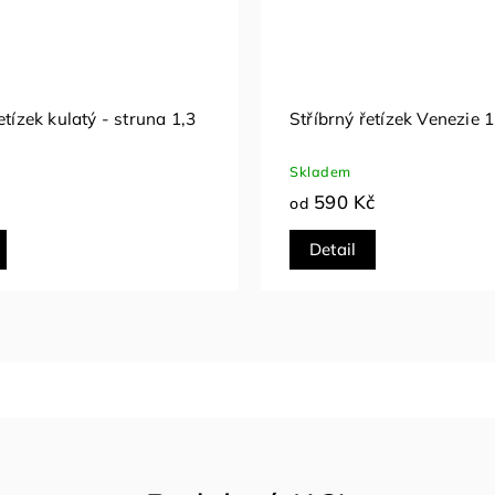
řetízek Panzer 1 mm
Stříbrný řetízek Twist Alt
mm
Skladem
č
990 Kč
Detail