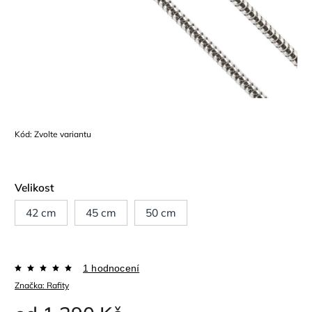
Kód:
Zvolte variantu
Velikost
42 cm
45 cm
50 cm
1 hodnocení
Značka:
Rafity