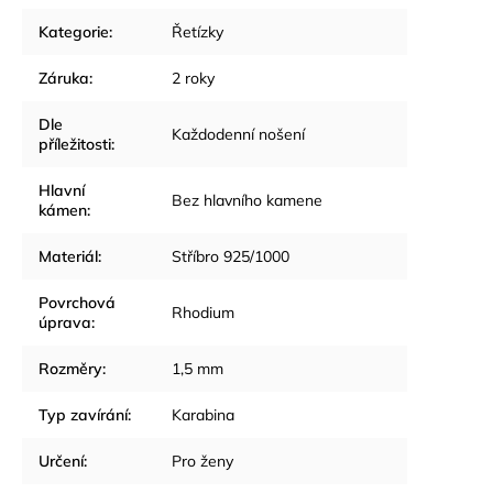
Kategorie
:
Řetízky
Záruka
:
2 roky
Dle
Každodenní nošení
příležitosti
:
Hlavní
Bez hlavního kamene
kámen
:
Materiál
:
Stříbro 925/1000
Povrchová
Rhodium
úprava
:
Rozměry
:
1,5 mm
Typ zavírání
:
Karabina
Určení
:
Pro ženy