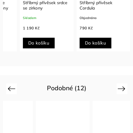
Stříbrný přívěsek srdce
Stříbrný přívěsek
Stříbr
se zirkony
Cordula
zirkon
Skladem
Objednáno
Sklade
1 190 Kč
790 Kč
790 K
Do košíku
Do košíku
Do
Podobné (12)
Previous
Next