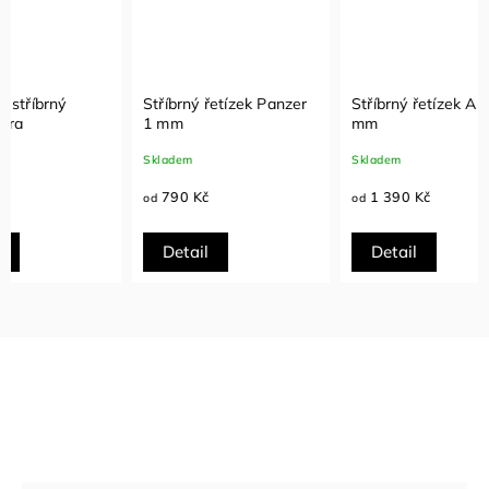
Stříbrný řetízek Panzer
Stříbrný řetízek Ankr 2
Stříbr
1 mm
mm
1 mm
Skladem
Skladem
Sklade
790 Kč
1 390 Kč
590
od
od
od
Detail
Detail
Det