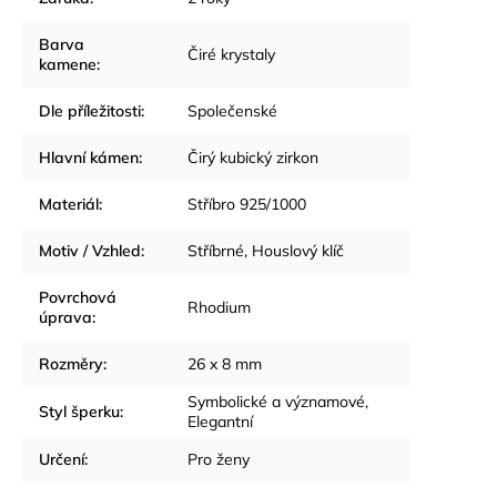
Barva
Čiré krystaly
kamene
:
Dle příležitosti
:
Společenské
Hlavní kámen
:
Čirý kubický zirkon
Materiál
:
Stříbro 925/1000
Motiv / Vzhled
:
Stříbrné
,
Houslový klíč
Povrchová
Rhodium
úprava
:
Rozměry
:
26 x 8 mm
Symbolické a významové
,
Styl šperku
:
Elegantní
Určení
:
Pro ženy