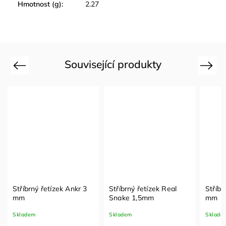
Hmotnost (g)
:
2.27
Související produkty
Previous
Next
Stříbrný řetízek Ankr 3
Stříbrný řetízek Real
Stříbr
mm
Snake 1,5mm
mm
Skladem
Skladem
Sklade