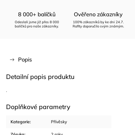
8 000+ balíčků
Ověřeno zákazníky
Odeslali jsme již přes 8 000
100% zákazníků by ke dni 24.7.
balíčků pro naše zákazníky.
Rafity doporučilo svým známým.
Popis
Detailní popis produktu
.
Doplňkové parametry
Kategorie
:
Přívěsky
Záruka
:
2 roky