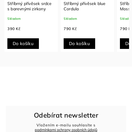
Stříbrný přívěsek srdce
Stříbrný přívěsek blue
Stříbr
s barevnými zirkony
Cordula
Mosse
Skladem
Skladem
Sklade
390 Kč
790 Kč
790 K
Do košíku
Do košíku
Do
Odebírat newsletter
Vložením e-mailu souhlasíte s
podmínkami ochrany osobních údajů