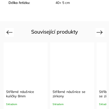
Délka řetízku
:
40+ 5 cm
Související produkty
Previous
Next
Stříbrné náušnice
Stříbrné náušnice se
Stříbr
kuličky 8mm
zirkony
se zir
Skladem
Skladem
Sklade