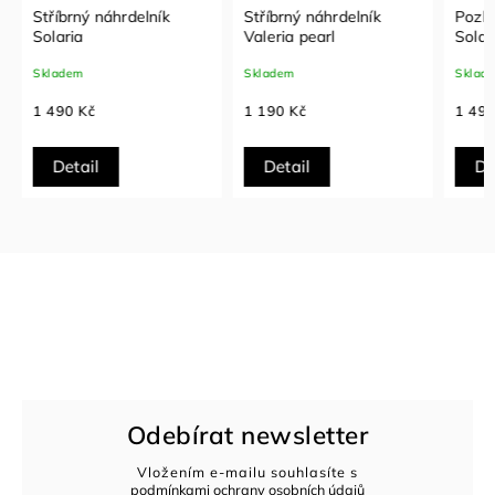
Stříbrný náhrdelník
Stříbrný náhrdelník
Pozla
Solaria
Valeria pearl
Solari
Skladem
Skladem
Sklade
1 490 Kč
1 190 Kč
1 490
Detail
Detail
Det
Odebírat newsletter
Vložením e-mailu souhlasíte s
podmínkami ochrany osobních údajů