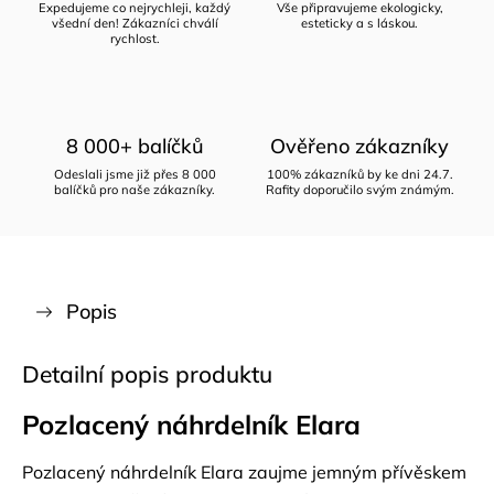
Expedujeme co nejrychleji, každý
Vše připravujeme ekologicky,
všední den! Zákazníci chválí
esteticky a s láskou.
rychlost.
8 000+ balíčků
Ověřeno zákazníky
Odeslali jsme již přes 8 000
100% zákazníků by ke dni 24.7.
balíčků pro naše zákazníky.
Rafity doporučilo svým známým.
Popis
Detailní popis produktu
Pozlacený náhrdelník Elara
Pozlacený náhrdelník Elara zaujme jemným přívěskem