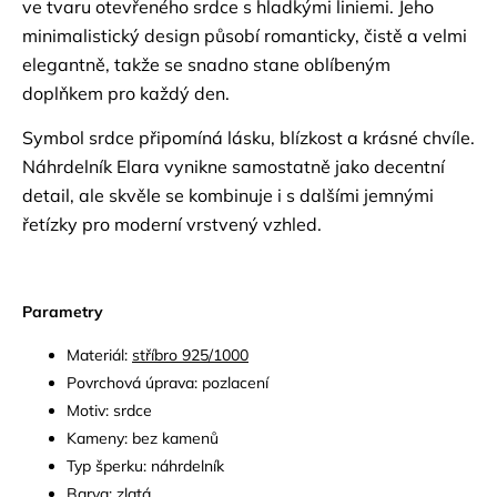
ve tvaru otevřeného srdce s hladkými liniemi. Jeho
minimalistický design působí romanticky, čistě a velmi
elegantně, takže se snadno stane oblíbeným
doplňkem pro každý den.
Symbol srdce připomíná lásku, blízkost a krásné chvíle.
Náhrdelník Elara vynikne samostatně jako decentní
detail, ale skvěle se kombinuje i s dalšími jemnými
řetízky pro moderní vrstvený vzhled.
Parametry
Materiál:
stříbro 925/1000
Povrchová úprava: pozlacení
Motiv: srdce
Kameny: bez kamenů
Typ šperku: náhrdelník
Barva: zlatá