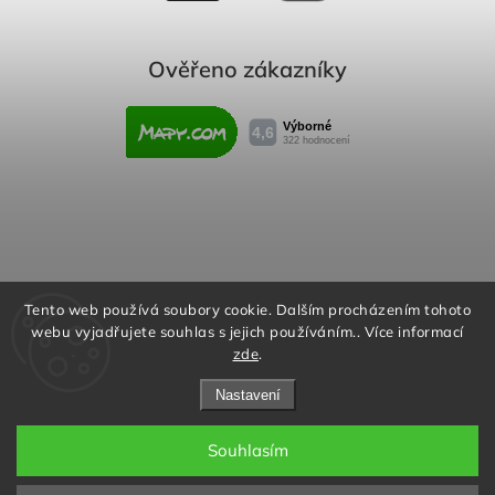
Ověřeno zákazníky
Obchodní podmínky
Reklamační řád
Tento web používá soubory cookie. Dalším procházením tohoto
webu vyjadřujete souhlas s jejich používáním.. Více informací
Podmínky ochrany osobních údajů
zde
.
Nastavení
Souhlasím
Copyright 2026
Rafity.cz
. Všechna práva vyhrazena.
Aktivujte kód "RAFITY15" na
Upravit nastavení cookies