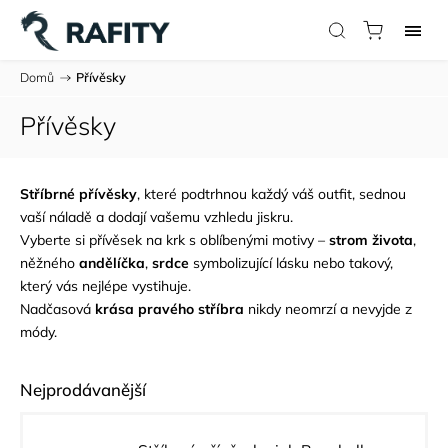
Domů
/
Přívěsky
Přívěsky
Stříbrné přívěsky
, které podtrhnou každý váš outfit, sednou
vaší náladě a dodají vašemu vzhledu jiskru.
Vyberte si přívěsek na krk s oblíbenými motivy –
strom života
,
něžného
andělíčka
,
srdce
symbolizující lásku nebo takový,
který vás nejlépe vystihuje.
Nadčasová
krása pravého stříbra
nikdy neomrzí a nevyjde z
módy.
Nejprodávanější