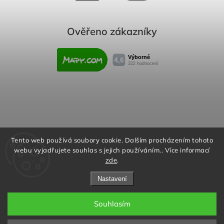
Ověřeno zákazníky
Obchodní podmínky
Reklamační řád
Tento web používá soubory cookie. Dalším procházením tohoto
webu vyjadřujete souhlas s jejich používáním.. Více informací
Podmínky ochrany osobních údajů
zde
.
Nastavení
Souhlasím
Copyright 2026
Rafity.cz
. Všechna práva vyhrazena.
Aktivujte kód "RAFITY15" na
Upravit nastavení cookies