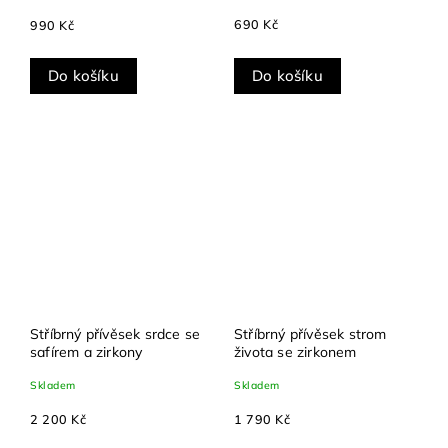
690 Kč
990 Kč
Do košíku
Do košíku
Stříbrný přívěsek srdce se
Stříbrný přívěsek strom
safírem a zirkony
života se zirkonem
Skladem
Skladem
2 200 Kč
1 790 Kč