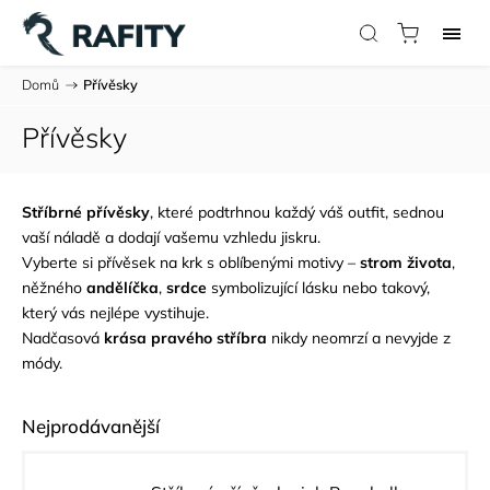
Domů
/
Přívěsky
Přívěsky
Stříbrné přívěsky
, které podtrhnou každý váš outfit, sednou
vaší náladě a dodají vašemu vzhledu jiskru.
Vyberte si přívěsek na krk s oblíbenými motivy –
strom života
,
něžného
andělíčka
,
srdce
symbolizující lásku nebo takový,
který vás nejlépe vystihuje.
Nadčasová
krása pravého stříbra
nikdy neomrzí a nevyjde z
módy.
Nejprodávanější