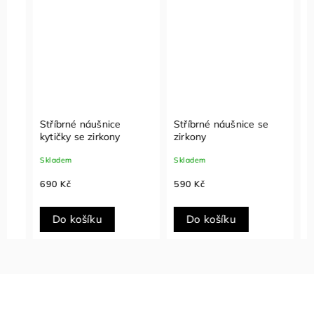
Stříbrné náušnice
Stříbrné náušnice se
Pozla
kytičky se zirkony
zirkony
kulič
Skladem
Skladem
Sklade
690 Kč
590 Kč
1 190
Do košíku
Do košíku
Do