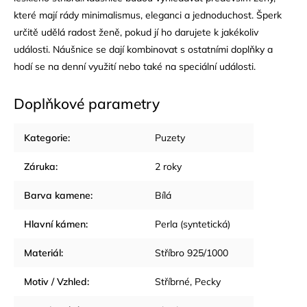
které mají rády minimalismus, eleganci a jednoduchost. Šperk
určitě udělá radost ženě, pokud jí ho darujete k jakékoliv
události. Náušnice se dají kombinovat s ostatními doplňky a
hodí se na denní využití nebo také na speciální události.
Doplňkové parametry
Kategorie
:
Puzety
Záruka
:
2 roky
Barva kamene
:
Bílá
Hlavní kámen
:
Perla (syntetická)
Materiál
:
Stříbro 925/1000
Motiv / Vzhled
:
Stříbrné
,
Pecky