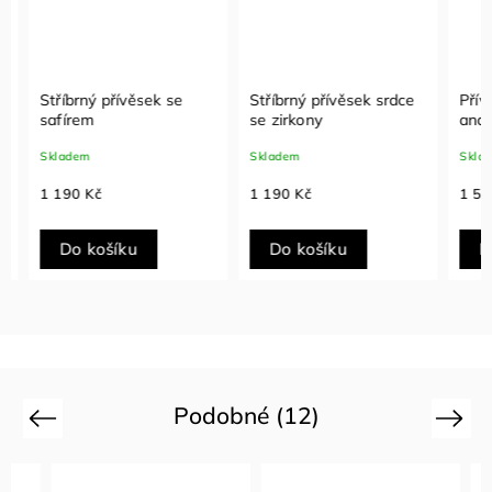
Stříbrný přívěsek se
Stříbrný přívěsek srdce
Přívěs
safírem
se zirkony
anděls
zirkon
Skladem
Skladem
Sklade
1 190 Kč
1 190 Kč
1 590
Do košíku
Do košíku
Do
Podobné (12)
Previous
Next