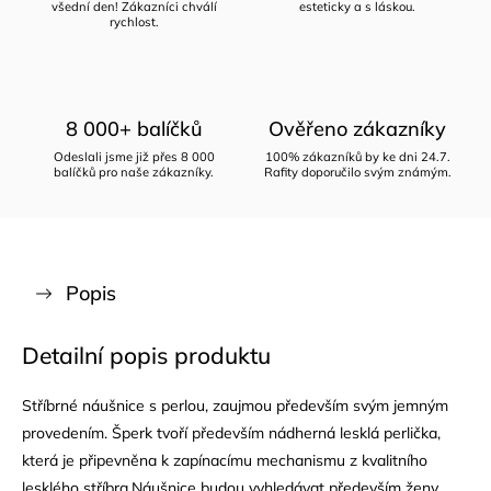
všední den! Zákazníci chválí
esteticky a s láskou.
rychlost.
8 000+ balíčků
Ověřeno zákazníky
Odeslali jsme již přes 8 000
100% zákazníků by ke dni 24.7.
balíčků pro naše zákazníky.
Rafity doporučilo svým známým.
Popis
Detailní popis produktu
Stříbrné náušnice s perlou, zaujmou především svým jemným
provedením. Šperk tvoří především nádherná lesklá perlička,
která je připevněna k zapínacímu mechanismu z kvalitního
lesklého stříbra.Náušnice budou vyhledávat především ženy,