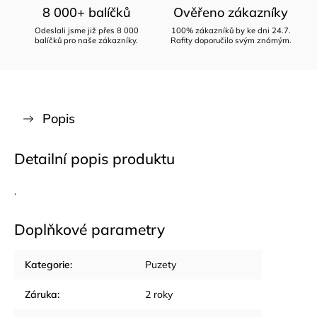
8 000+ balíčků
Ověřeno zákazníky
Odeslali jsme již přes 8 000
100% zákazníků by ke dni 24.7.
balíčků pro naše zákazníky.
Rafity doporučilo svým známým.
Popis
Detailní popis produktu
.
Doplňkové parametry
Kategorie
:
Puzety
Záruka
:
2 roky