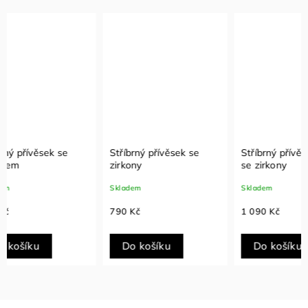
Stříbrný přívěsek se
Stříbrný přívěsek srdce
Stříbr
zirkony
se zirkony
modrý
Skladem
Skladem
Sklade
790 Kč
1 090 Kč
390 K
Do košíku
Do košíku
Do