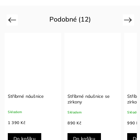
Podobné (12)
Previous
Next
Stříbrné náušnice se
Stříbrné náušnice se
Stříb
zirkony
zirkony
se zi
Skladem
Skladem
Sklad
890 Kč
990 Kč
890 
Do košíku
Do košíku
Do