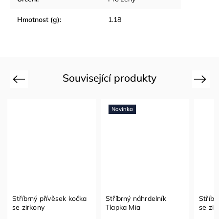
Hmotnost (g)
:
1.18
Související produkty
Previous
Next
Novinka
Stříbrný přívěsek kočka
Stříbrný náhrdelník
Stříbr
se zirkony
Tlapka Mia
se zir