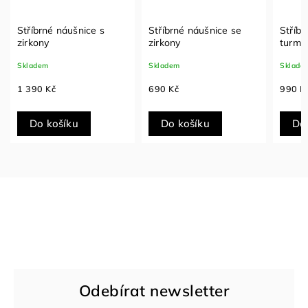
Stříbrné náušnice s
Stříbrné náušnice se
Stříbr
zirkony
zirkony
turma
Skladem
Skladem
Sklade
1 390 Kč
690 Kč
990 K
Do košíku
Do košíku
Do
Odebírat newsletter