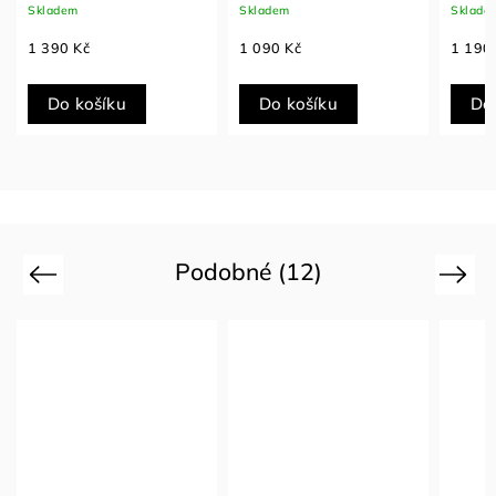
Skladem
Skladem
Sklade
1 390 Kč
1 090 Kč
1 190
Do košíku
Do košíku
Do
Podobné (12)
Previous
Next