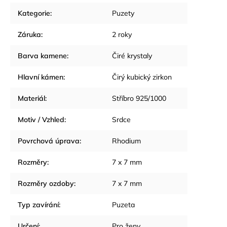
Kategorie
:
Puzety
Záruka
:
2 roky
Barva kamene
:
Čiré krystaly
Hlavní kámen
:
Čirý kubický zirkon
Materiál
:
Stříbro 925/1000
Motiv / Vzhled
:
Srdce
Povrchová úprava
:
Rhodium
Rozměry
:
7 x 7 mm
Rozměry ozdoby
:
7 x 7 mm
Typ zavírání
:
Puzeta
Určení
:
Pro ženy