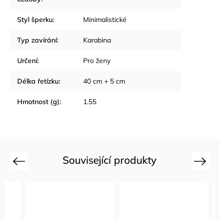
Styl šperku
:
Minimalistické
Typ zavírání
:
Karabina
Určení
:
Pro ženy
Délka řetízku
:
40 cm + 5 cm
Hmotnost (g)
:
1.55
Související produkty
Previous
Next