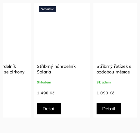
Novinka
Stříbrný náhrdelník
Stříbrný řetízek s
Stříbr
Solaria
ozdobou měsíce
kulič
opále
Skladem
Skladem
Sklade
1 490 Kč
1 090 Kč
990 K
Detail
Detail
Det