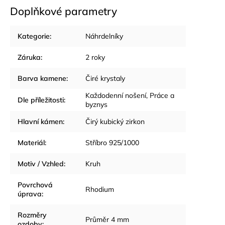
Doplňkové parametry
Kategorie
:
Náhrdelníky
Záruka
:
2 roky
Barva kamene
:
Čiré krystaly
Každodenní nošení
,
Práce a
Dle příležitosti
:
byznys
Hlavní kámen
:
Čirý kubický zirkon
Materiál
:
Stříbro 925/1000
Motiv / Vzhled
:
Kruh
Povrchová
Rhodium
úprava
:
Rozměry
Průměr 4 mm
ozdoby
: