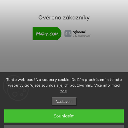
Ověřeno zákazníky
Obchodní podmínky
Reklamační řád
Tento web používá soubory cookie. Dalším procházením tohoto
webu vyjadřujete souhlas s jejich používáním.. Více informací
Podmínky ochrany osobních údajů
zde
.
Nastavení
Souhlasím
Copyright 2026
Rafity.cz
. Všechna práva vyhrazena.
Aktivujte kód "RAFITY15" na
Upravit nastavení cookies