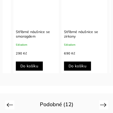
Stříbrné náušnice se
Stříbrné náušnice se
Stříbr
smaragdem
zirkony
Vallor
Skladem
Skladem
Sklade
290 Kč
690 Kč
490 K
Do košíku
Do košíku
Do
Podobné (12)
Previous
Next