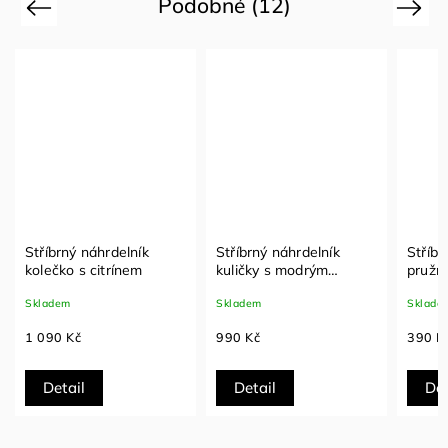
Podobné (12)
Previous
Next
Stříbrný náhrdelník
Stříbrný náhrdelník s
Stř
kuličky s modrým
pružnou šnůrkou a
pe
opálem
ozdobou srdce se
ka
Skladem
Skladem
Sk
zirkonem
990 Kč
390 Kč
1 
Detail
Detail