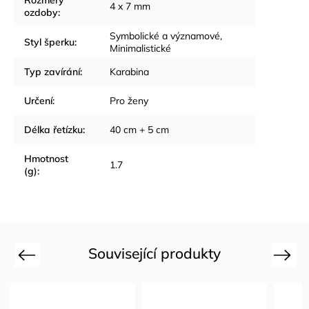
Rozměry
4 x 7 mm
ozdoby
:
Symbolické a významové
,
Styl šperku
:
Minimalistické
Typ zavírání
:
Karabina
Určení
:
Pro ženy
Délka řetízku
:
40 cm + 5 cm
Hmotnost
1.7
(g)
:
Související produkty
Previous
Next