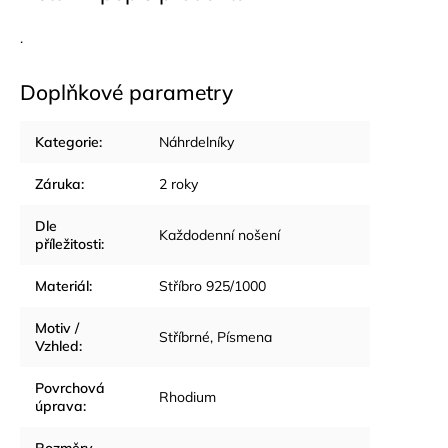
.
Doplňkové parametry
Kategorie
:
Náhrdelníky
Záruka
:
2 roky
Dle
Každodenní nošení
příležitosti
:
Materiál
:
Stříbro 925/1000
Motiv /
Stříbrné
,
Písmena
Vzhled
:
Povrchová
Rhodium
úprava
: