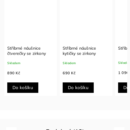
Stříbrné náušnice
Stříbrné náušnice
Stříb
kytičky se zirkony
se zi
Skladem
Skladem
Sklad
1 090 Kč
690 Kč
790 
Do košíku
Do košíku
Do