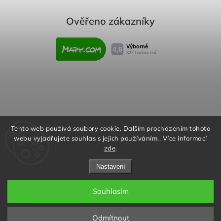
Ověřeno zákazníky
Obchodní podmínky
Reklamační řád
Tento web používá soubory cookie. Dalším procházením tohoto
webu vyjadřujete souhlas s jejich používáním.. Více informací
Podmínky ochrany osobních údajů
zde
.
Nastavení
Souhlasím
Copyright 2026
Rafity.cz
. Všechna práva vyhrazena.
Aktivujte kód "RAFITY15" na
Upravit nastavení cookies
stránce produktu nebo v košíku a
✖
Odmítnout