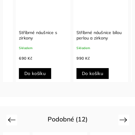
Stříbrné náušnice s
Stříbrné náušnice bílou
Stříbr
zirkony
perlou a zirkony
perlo
Skladem
Skladem
Sklade
690 Kč
990 Kč
690 K
Do košíku
Do košíku
Do
Podobné (12)
Previous
Next