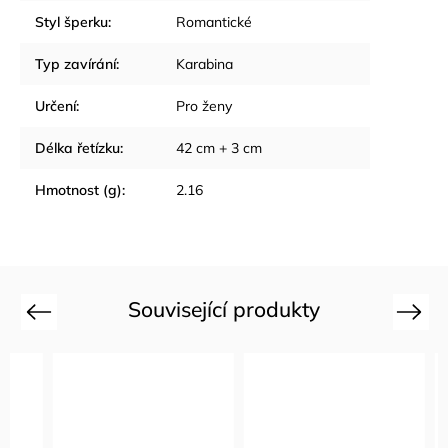
Styl šperku
:
Romantické
Typ zavírání
:
Karabina
Určení
:
Pro ženy
Délka řetízku
:
42 cm + 3 cm
Hmotnost (g)
:
2.16
Související produkty
Previous
Next