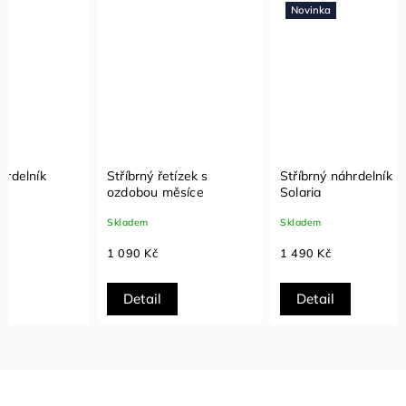
Novinka
Stříbrný řetízek s
Stříbrný náhrdelník
Stříbr
ozdobou měsíce
Solaria
pevno
nekon
Skladem
Skladem
Sklade
1 090 Kč
1 490 Kč
1 290
Detail
Detail
Det