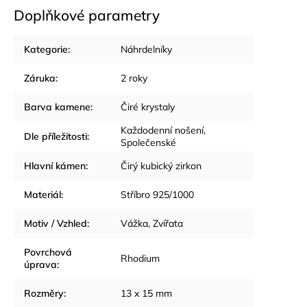
Doplňkové parametry
Kategorie
:
Náhrdelníky
Záruka
:
2 roky
Barva kamene
:
Čiré krystaly
Každodenní nošení
,
Dle příležitosti
:
Společenské
Hlavní kámen
:
Čirý kubický zirkon
Materiál
:
Stříbro 925/1000
Motiv / Vzhled
:
Vážka
,
Zvířata
Povrchová
Rhodium
úprava
:
Rozměry
:
13 x 15 mm