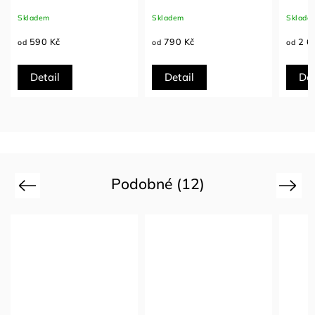
Skladem
Skladem
Sklade
590 Kč
790 Kč
2 6
od
od
od
Detail
Detail
Det
Podobné (12)
Previous
Next