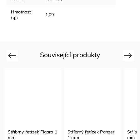
Hmotnost
1,09
(g)
:
Související produkty
Previous
Next
Stříbrný řetízek Figaro 1
Stříbrný řetízek Panzer
Stříbr
mm
1 mm
mm