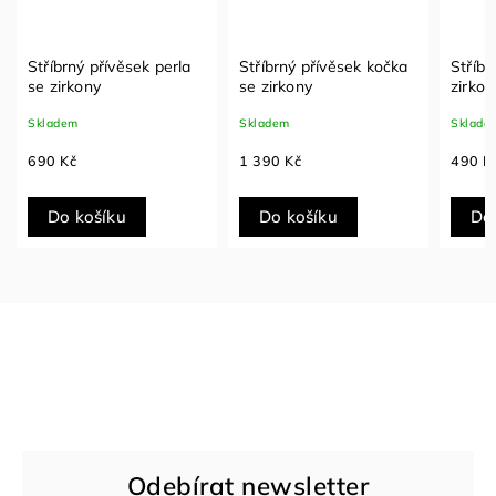
Stříbrný přívěsek perla
Stříbrný přívěsek kočka
Stříbr
se zirkony
se zirkony
zirkon
Skladem
Skladem
Sklade
690 Kč
1 390 Kč
490 K
Do košíku
Do košíku
Do
Odebírat newsletter