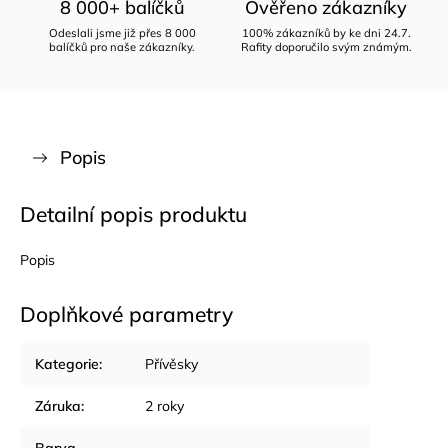
8 000+ balíčků
Ověřeno zákazníky
Odeslali jsme již přes 8 000
100% zákazníků by ke dni 24.7.
balíčků pro naše zákazníky.
Rafity doporučilo svým známým.
Popis
Detailní popis produktu
Popis
Doplňkové parametry
Kategorie
:
Přívěsky
Záruka
:
2 roky