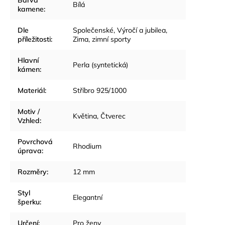
Barva
Bílá
kamene
:
Dle
Společenské
,
Výročí a jubilea
,
příležitosti
:
Zima, zimní sporty
Hlavní
Perla (syntetická)
kámen
:
Materiál
:
Stříbro 925/1000
Motiv /
Květina
,
Čtverec
Vzhled
:
Povrchová
Rhodium
úprava
:
Rozměry
:
12 mm
Styl
Elegantní
šperku
:
Určení
:
Pro ženy