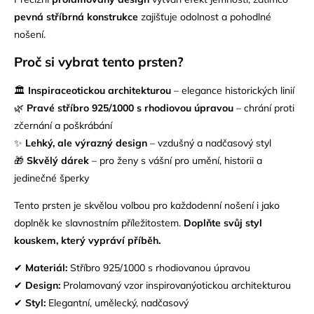
pevná stříbrná konstrukce
zajišťuje odolnost a pohodlné
nošení.
Proč si vybrat tento prsten?
🏛
Inspiraceotickou architekturou
– elegance historických linií
🌿
Pravé
stříbro 925/1000
s rhodiovou úpravou
– chrání proti
zčernání a poškrábání
✨
Lehký, ale výrazný design
– vzdušný a nadčasový styl
🎁
Skvělý dárek
– pro ženy s vášní pro umění, historii a
jedinečné šperky
Tento prsten je skvělou volbou pro každodenní nošení i jako
doplněk ke slavnostním příležitostem.
Doplňte svůj styl
kouskem, který vypráví příběh.
✔
Materiál:
Stříbro 925/1000 s rhodiovanou úpravou
✔
Design:
Prolamovaný vzor inspirovanýotickou architekturou
✔
Styl:
Elegantní, umělecký, nadčasový