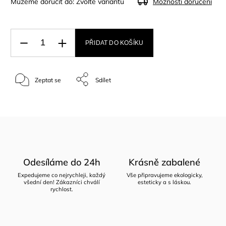
Můžeme doručit do:
Zvolte variantu
Možnosti doručení
PŘIDAT DO KOŠÍKU
Zeptat se
Sdílet
Odesíláme do 24h
Krásně zabalené
Expedujeme co nejrychleji, každý
Vše připravujeme ekologicky,
všední den! Zákazníci chválí
esteticky a s láskou.
rychlost.