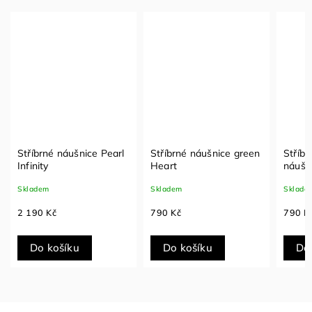
Stříbrné náušnice Pearl
Stříbrné náušnice green
Stříb
Infinity
Heart
náušn
Skladem
Skladem
Sklade
2 190 Kč
790 Kč
790 K
Do košíku
Do košíku
Do