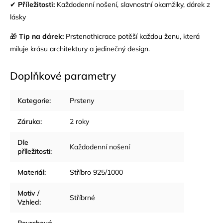
✔
Příležitosti:
Každodenní nošení, slavnostní okamžiky, dárek z
lásky
🎁
Tip na dárek:
Prstenothicrace potěší každou ženu, která
miluje krásu architektury a jedinečný design.
Doplňkové parametry
Kategorie
:
Prsteny
Záruka
:
2 roky
Dle
Každodenní nošení
příležitosti
:
Materiál
:
Stříbro 925/1000
Motiv /
Stříbrné
Vzhled
: