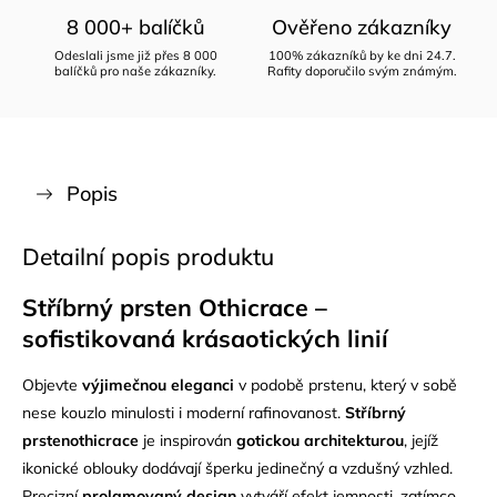
8 000+ balíčků
Ověřeno zákazníky
Odeslali jsme již přes 8 000
100% zákazníků by ke dni 24.7.
balíčků pro naše zákazníky.
Rafity doporučilo svým známým.
Popis
Detailní popis produktu
Stříbrný prsten Othicrace –
sofistikovaná krásaotických linií
Objevte
výjimečnou eleganci
v podobě prstenu, který v sobě
nese kouzlo minulosti i moderní rafinovanost.
Stříbrný
prstenothicrace
je inspirován
gotickou architekturou
, jejíž
ikonické oblouky dodávají šperku jedinečný a vzdušný vzhled.
Precizní
prolamovaný design
vytváří efekt jemnosti, zatímco