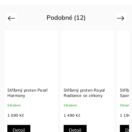
Podobné (12)
Previous
Next
Stříbrný prsten Pearl
Stříbrný prsten Royal
Stříbr
Harmony
Radiance se zirkony
Sparkl
Skladem
Skladem
Sklade
1 090 Kč
1 490 Kč
1 190
Detail
Detail
Det