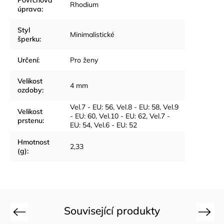
Povrchová
Rhodium
úprava
:
Styl
Minimalistické
šperku
:
Určení
:
Pro ženy
Velikost
4 mm
ozdoby
:
Vel.7 - EU: 56
,
Vel.8 - EU: 58
,
Vel.9
Velikost
- EU: 60
,
Vel.10 - EU: 62
,
Vel.7 -
prstenu
:
EU: 54
,
Vel.6 - EU: 52
Hmotnost
2,33
(g)
:
Související produkty
Previous
Next