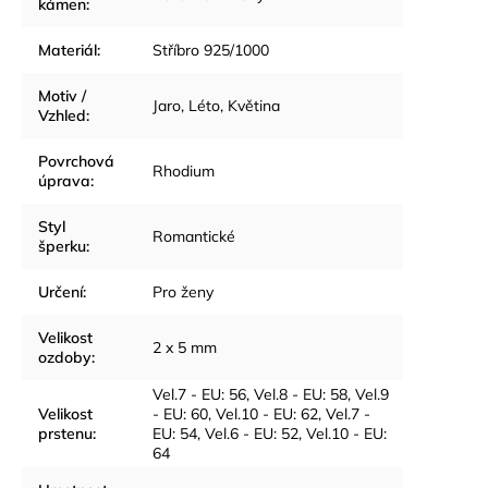
kámen
:
Materiál
:
Stříbro 925/1000
Motiv /
Jaro
,
Léto
,
Květina
Vzhled
:
Povrchová
Rhodium
úprava
:
Styl
Romantické
šperku
:
Určení
:
Pro ženy
Velikost
2 x 5 mm
ozdoby
:
Vel.7 - EU: 56
,
Vel.8 - EU: 58
,
Vel.9
Velikost
- EU: 60
,
Vel.10 - EU: 62
,
Vel.7 -
prstenu
:
EU: 54
,
Vel.6 - EU: 52
,
Vel.10 - EU:
64