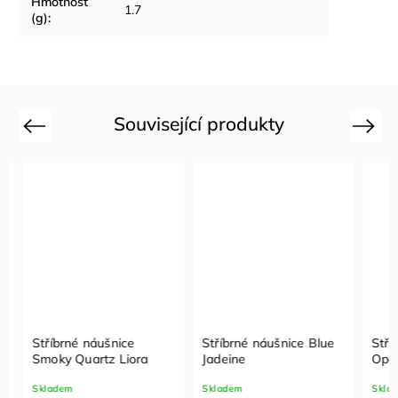
Hmotnost
1.7
(g)
:
Související produkty
Previous
Next
Stříbrné náušnice
Stříbrné náušnice Blue
Stříbr
Smoky Quartz Liora
Jadeine
Opal 
Skladem
Skladem
Sklade