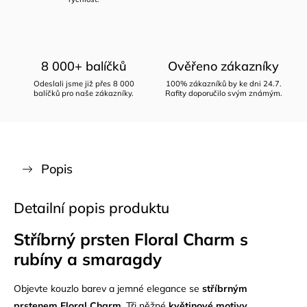
8 000+ balíčků
Ověřeno zákazníky
Odeslali jsme již přes 8 000
100% zákazníků by ke dni 24.7.
balíčků pro naše zákazníky.
Rafity doporučilo svým známým.
Popis
Detailní popis produktu
Stříbrný prsten Floral Charm s
rubíny a smaragdy
Objevte kouzlo barev a jemné elegance se
stříbrným
prstenem Floral Charm
. Tři něžné
květinové motivy
,