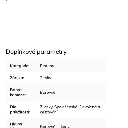
Doplňkové parametry
Kategorie
:
Prsteny
Záruka
:
2 roky
Barva
Barevné
kamene
:
Dle
Z lásky
,
Společenské
,
Dovolená a
příležitosti
:
cestování
Hlavní
Barevné zirkony