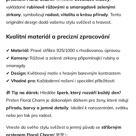
vykládané
rubínově růžovými a smaragdově zelenými
zirkony
, symbolizují
radost, vitalitu a krásu přírody
. Tento
originální design dodá vašemu stylu svěžest a hravost.
Kvalitní materiál a precizní zpracování
✔
Materiál:
Pravé
stříbro 925/1000
s rhodiovanou úpravou
✔
Kameny:
Růžové a zelené zirkony připomínající rubíny a
smaragdy
✔
Design:
Květinový motiv s hravým barevným kontrastem
✔
Vhodné pro:
Každodenní nošení i speciální příležitosti
🎁
Tip na dárek:
Hledáte
šperk, který rozzáří každý den?
Prsten Floral Charm je dokonalým dárkem pro ženy, které milují
přírodu, barvy a jemné detaily
. Ideální k narozeninám, svátku
nebo jen tak pro radost.
Vneste do svého stylu svěžest a jemný půvab se
stříbrným
prstenem Floral Charm
! 🌸💚✨