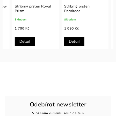
Stříbrný prsten Royal
Stříbrný prsten
Stříbr
Prism
Pearlrace
Heart 
Skladem
Skladem
Sklade
1 790 Kč
1 090 Kč
890 K
Detail
Detail
Det
Odebírat newsletter
Vložením e-mailu souhlasíte s