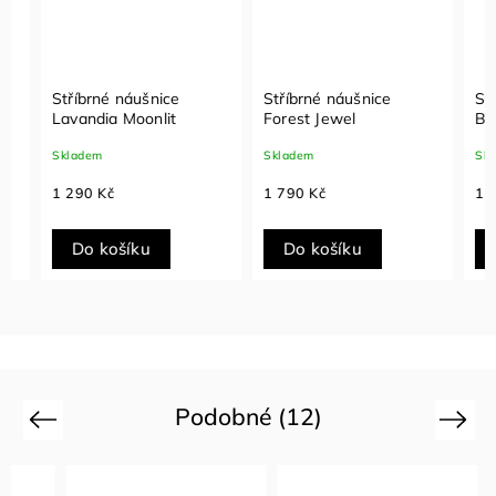
Stříbrné náušnice
Stříbrné náušnice
Stříb
Lavandia Moonlit
Forest Jewel
Bloss
Skladem
Skladem
Sklade
1 290 Kč
1 790 Kč
1 490
Do košíku
Do košíku
Do
Podobné (12)
Previous
Next