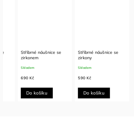
Stříbrné náušnice se
Stříbrné náušnice se
Stříbr
zirkonem
zirkony
zirkon
Skladem
Skladem
Sklade
690 Kč
590 Kč
590 K
Do košíku
Do košíku
Do