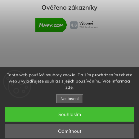
Ověřeno zákazníky
Obchodní podmínky
Reklamační řád
Tento web používá soubory cookie. Dalším procházením tohoto
webu vyjadřujete souhlas s jejich používáním.. Více informací
Podmínky ochrany osobních údajů
zde
.
Nastavení
Souhlasím
Copyright 2026
Rafity.cz
. Všechna práva vyhrazena.
Aktivujte kód "RAFITY15" na
Upravit nastavení cookies
stránce produktu nebo v košíku a
✖
Odmítnout
získejte slevu 15% na všechny
Grafický návrh vytvořil a nakódoval
Shoptak.cz