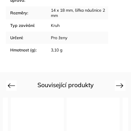
úprava
:
14 x 18 mm
,
šířka náušnice 2
Rozměry
:
mm
Typ zavírání
:
Kruh
Určení
:
Pro ženy
Hmotnost (g)
:
3,10 g
Související produkty
Previous
Next