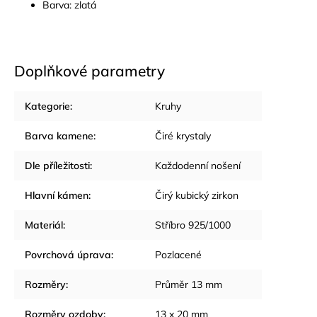
Barva: zlatá
Doplňkové parametry
Kategorie
:
Kruhy
Barva kamene
:
Čiré krystaly
Dle příležitosti
:
Každodenní nošení
Hlavní kámen
:
Čirý kubický zirkon
Materiál
:
Stříbro 925/1000
Povrchová úprava
:
Pozlacené
Rozměry
:
Průměr 13 mm
Rozměry ozdoby
:
13 x 20 mm