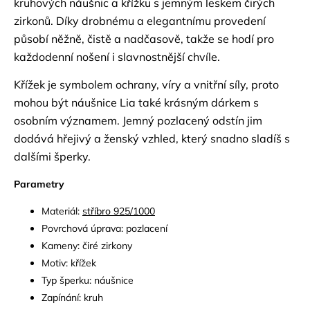
kruhových náušnic a křížku s jemným leskem čirých
zirkonů. Díky drobnému a elegantnímu provedení
působí něžně, čistě a nadčasově, takže se hodí pro
každodenní nošení i slavnostnější chvíle.
Křížek je symbolem ochrany, víry a vnitřní síly, proto
mohou být náušnice Lia také krásným dárkem s
osobním významem. Jemný pozlacený odstín jim
dodává hřejivý a ženský vzhled, který snadno sladíš s
dalšími šperky.
Parametry
Materiál:
stříbro 925/1000
Povrchová úprava: pozlacení
Kameny: čiré zirkony
Motiv: křížek
Typ šperku: náušnice
Zapínání: kruh