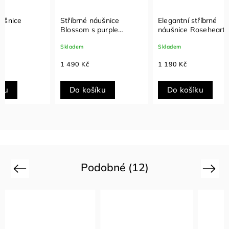
Stříbrné náušnice
Elegantní stříbrné
Stříbr
Blossom s purple
náušnice Roseheart
Purple
kameny
Skladem
Skladem
Sklade
1 490 Kč
1 190 Kč
1 290
Do košíku
Do košíku
Do
Podobné (12)
Previous
Next