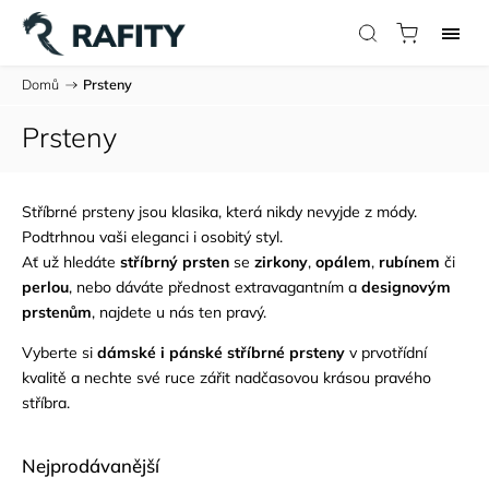
Domů
/
Prsteny
Prsteny
Stříbrné prsteny jsou klasika, která nikdy nevyjde z módy.
Podtrhnou vaši eleganci i osobitý styl.
Ať už hledáte
stříbrný prsten
se
zirkony
,
opálem
,
rubínem
či
perlou
, nebo dáváte přednost extravagantním a
designovým
prstenům
, najdete u nás ten pravý.
Vyberte si
dámské i pánské stříbrné prsteny
v prvotřídní
kvalitě a nechte své ruce zářit nadčasovou krásou pravého
stříbra.
Nejprodávanější