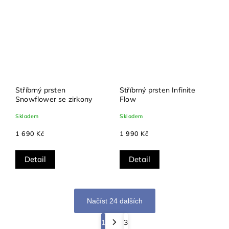
Stříbrný prsten
Stříbrný prsten Infinite
Snowflower se zirkony
Flow
Skladem
Skladem
1 690 Kč
1 990 Kč
Detail
Detail
Načíst 24 dalších
1
3