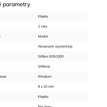
é parametry
Klapky
2 roky
:
Modrá
Akvamarín (syntetický)
Stříbro 925/1000
Stříbrné
rava
:
Rhodium
8 x 20 mm
Klapka
Pro ženy