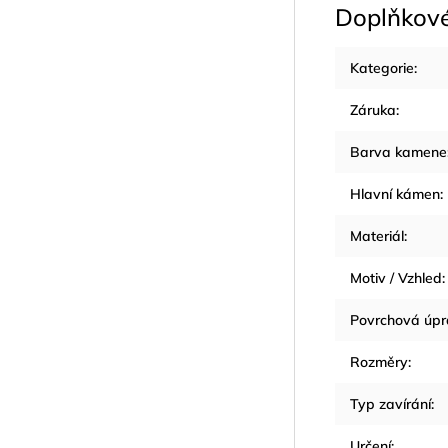
Doplňkov
Kategorie
:
Záruka
:
Barva kamene
Hlavní kámen
:
Materiál
:
Motiv / Vzhled
:
Povrchová úp
Rozměry
:
Typ zavírání
:
Určení
: