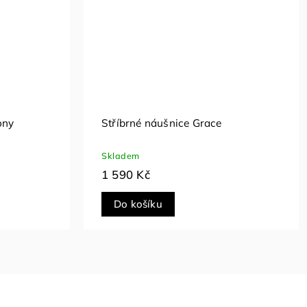
 bílým
Stříbrné náušnice se smaragdem a
zirkony
Skladem
1 790 Kč
Do košíku