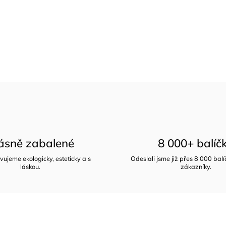
ásně zabalené
8 000+ balíč
vujeme ekologicky, esteticky a s
Odeslali jsme již přes 8 000 bal
láskou.
zákazníky.