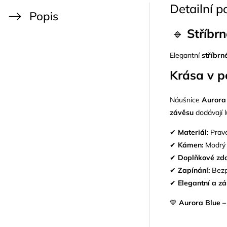
Detailní p
Popis
🔹
Stříbr
Elegantní
stříbrn
Krása v 
Náušnice
Aurora
závěsu
dodávají l
✔
Materiál:
Pravé
✔
Kámen:
Modrý 
✔
Doplňkové zdo
✔
Zapínání:
Bezp
✔
Elegantní a zá
💙
Aurora Blue –