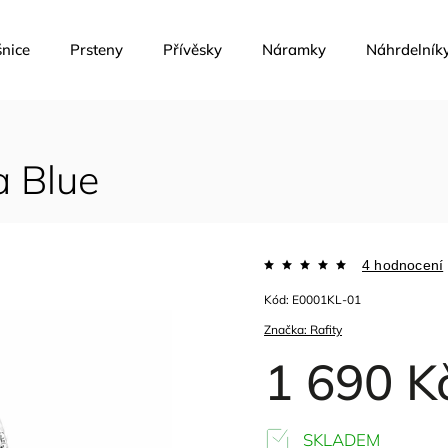
nice
Prsteny
Přívěsky
Náramky
Náhrdelník
a Blue
4 hodnocení
Kód:
E0001KL-01
Značka:
Rafity
1 690 K
SKLADEM