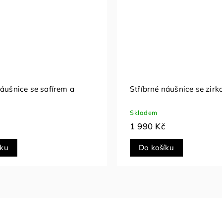
náušnice se zirkony
Stříbrné náušnice srdce s
opálem
Skladem
1 290 Kč
íku
Do košíku