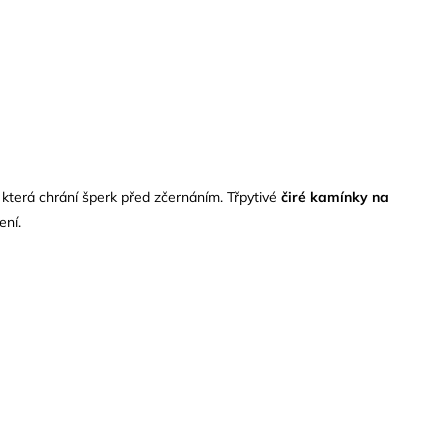
která chrání šperk před zčernáním. Třpytivé
čiré kamínky na
ení.