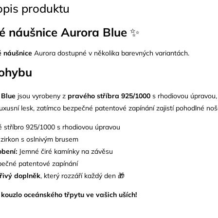
opis produktu
né náušnice Aurora Blue
✨
é náušnice
Aurora dostupné v několika barevných variantách.
pohybu
 Blue
jsou vyrobeny z
pravého
stříbra 925/1000
s rhodiovou úpravou, 
uxusní lesk, zatímco bezpečné patentové zapínání zajistí pohodlné noš
 stříbro 925/1000 s rhodiovou úpravou
zirkon s oslnivým brusem
bení:
Jemné čiré kamínky na závěsu
ečné patentové zapínání
řivý doplněk
, který rozzáří každý den 🎁
 kouzlo oceánského třpytu ve vašich uších!