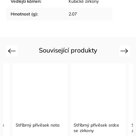
Vedlejší kámen
:
Kubické zirkony
Hmotnost (g)
:
2.07
Související produkty
Previous
Next
Stříbrný přívěsek nota
Stříbrný přívěsek srdce
Stříbr
se zirkony
zirkon