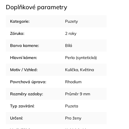
Doplňkové parametry
Kategorie
:
Puzety
Záruka
:
2 roky
Barva kamene
:
Bílá
Hlavní kámen
:
Perla (syntetická)
Motiv / Vzhled
:
Kulička
,
Květina
Povrchová úprava
:
Rhodium
Rozměry ozdoby
:
Průměr 9 mm
Typ zavírání
:
Puzeta
Určení
:
Pro ženy