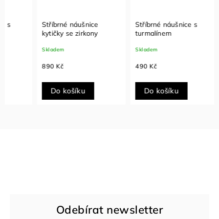
Stříbrné náušnice
Stříbrné náušnice s
Stříbr
kytičky se zirkony
turmalínem
Sklade
Skladem
Skladem
690 K
890 Kč
490 Kč
Do košíku
Do košíku
Do
Odebírat newsletter