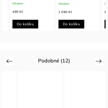
Skladem
Skladem
Sklade
490 Kč
1 090 Kč
890 K
Do košíku
Do košíku
Do
Podobné (12)
Previous
Next